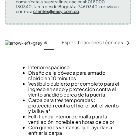
comunícate a nuestra línea nacional: 01 8000
180340, llama desde Bogotá al 746 0340, o envía un
correo a
clientes@easy.com.co
.
Características
Especificaciones Técnicas
Interior espacioso
Diseño de la bóveda para armado
rápido en 10 minutos
Vestíbulo cubierto por completo para el
ingreso en seco y protección contra el
viento añadido cerca de la puerta
Carpa para tres temporadas :
protección contra el frío, el sol, el viento
y la lluvia*
Full-tienda interior de malla para la
ventilación increíble en horas de calor
Con grandes ventanas que ayudan a
enfriar la carpa