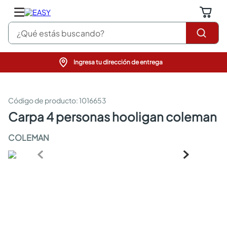
¿Qué estás buscando?
Ingresa tu dirección de entrega
pinturas
closet
cocinas integrales
:
1016653
sanitarios
carpa 4 personas hooligan coleman
comedor
escritorio
COLEMAN
pisos
comedores
armarios closet
neveras