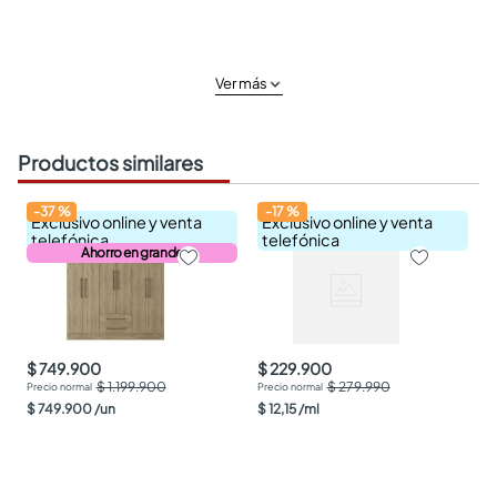
Ver más
Productos similares
-
37
%
-
17
%
Exclusivo online y venta
Exclusivo online y venta
telefónica
telefónica
Ahorro en grande
$ 749.900
$ 229.900
$ 1.199.900
$ 279.990
$
749
.
900
/
un
$
12
,
15
/
ml