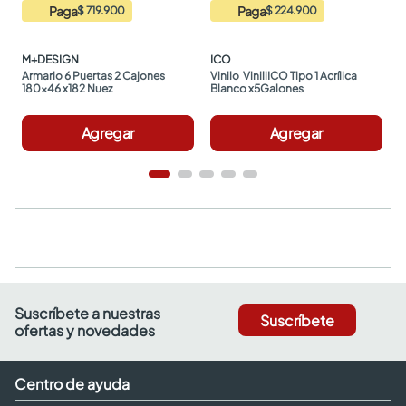
Paga
Paga
$ 719.900
$ 224.900
M+DESIGN
ICO
Armario 6 Puertas 2 Cajones 
Vinilo  ViniliICO Tipo 1 Acrílica 
180x46 x182 Nuez
Blanco x5Galones
Agregar
Agregar
Suscríbete a nuestras
Suscríbete
ofertas y novedades
Centro de ayuda