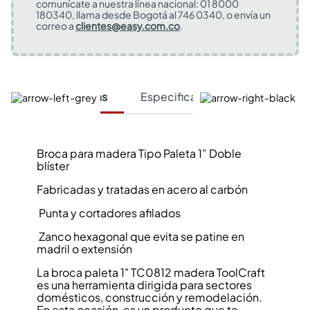
comunícate a nuestra línea nacional: 01 8000
180340, llama desde Bogotá al 746 0340, o envía un
correo a
clientes@easy.com.co
.
Características
Especificaciones Técnicas
Broca para madera Tipo Paleta 1” Doble
blíster
Fabricadas y tratadas en acero al carbón
Punta y cortadores afilados
Zanco hexagonal que evita se patine en
madril o extensión
La broca paleta 1" TC0812 madera ToolCraft
es una herramienta dirigida para sectores
domésticos, construcción y remodelación.
En esta ocasión, es un producto que te