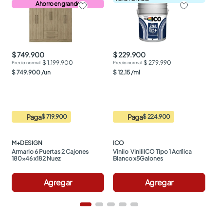
Ahorro en grande
$ 749.900
$ 229.900
$ 1.199.900
$ 279.990
$
749
.
900
/
un
$
12
,
15
/
ml
Paga
Paga
$ 719.900
$ 224.900
M+DESIGN
ICO
Armario 6 Puertas 2 Cajones 
Vinilo  ViniliICO Tipo 1 Acrílica 
180x46 x182 Nuez
Blanco x5Galones
Agregar
Agregar