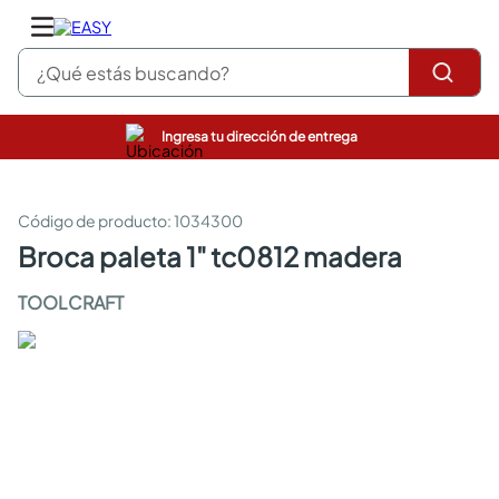
¿Qué estás buscando?
Ingresa tu dirección de entrega
pinturas
closet
cocinas integrales
:
1034300
sanitarios
broca paleta 1" tc0812 madera
comedor
escritorio
TOOLCRAFT
pisos
comedores
armarios closet
neveras