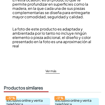
permite profundizar en superficies como la
madera, en la que cada una de sus piezas
complementarias se diseña para entregarte
mayor comodidad, seguridad y calidad.
La foto de este producto es adaptada y
ambientada por lo tanto no incluye ningún
elemento o pieza adicional, el diseño y color
presentado en la foto es una aproximación al
real
Ver más
Productos similares
-
37
%
-
17
%
Exclusivo online y venta
Exclusivo online y venta
telefónica
telefónica