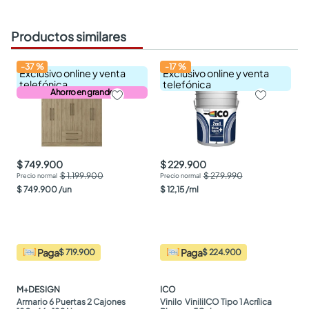
Productos similares
-
37
%
-
17
%
Exclusivo online y venta
Exclusivo online y venta
telefónica
telefónica
Ahorro en grande
$ 749.900
$ 229.900
$ 1.199.900
$ 279.990
$
749
.
900
/
un
$
12
,
15
/
ml
Paga
Paga
$ 719.900
$ 224.900
M+DESIGN
ICO
Armario 6 Puertas 2 Cajones 
Vinilo  ViniliICO Tipo 1 Acrílica 