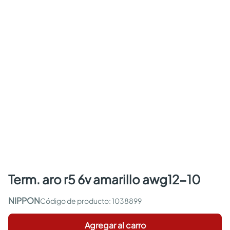
term. aro r5 6v amarillo awg12-10
NIPPON
:
1038899
Agregar al carro