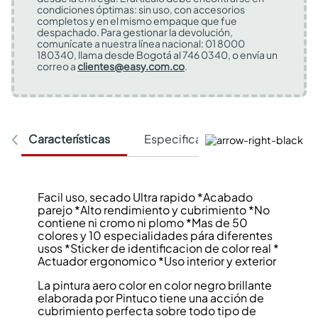
condiciones óptimas: sin uso, con accesorios
completos y en el mismo empaque que fue
despachado. Para gestionar la devolución,
comunícate a nuestra línea nacional: 01 8000
180340, llama desde Bogotá al 746 0340, o envía un
correo a
clientes@easy.com.co
.
Características
Especificaciones Técnicas
Facil uso, secado Ultra rapido *Acabado
parejo *Alto rendimiento y cubrimiento *No
contiene ni cromo ni plomo *Mas de 50
colores y 10 especialidades pára diferentes
usos *Sticker de identificacion de color real *
Actuador ergonomico *Uso interior y exterior
La pintura aero color en color negro brillante
elaborada por Pintuco tiene una acción de
cubrimiento perfecta sobre todo tipo de