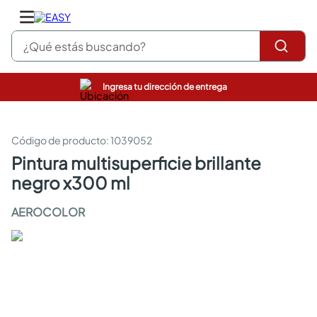
¿Qué estás buscando?
Ingresa tu dirección de entrega
pinturas
closet
cocinas integrales
:
1039052
sanitarios
pintura multisuperficie brillante
comedor
negro x300 ml
escritorio
pisos
AEROCOLOR
armarios closet
comedores
neveras