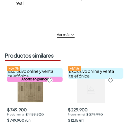
real
Ver más
Productos similares
-
37
%
-
17
%
Exclusivo online y venta
Exclusivo online y venta
telefónica
telefónica
Ahorro en grande
$ 749.900
$ 229.900
$ 1.199.900
$ 279.990
$
749
.
900
/
un
$
12
,
15
/
ml