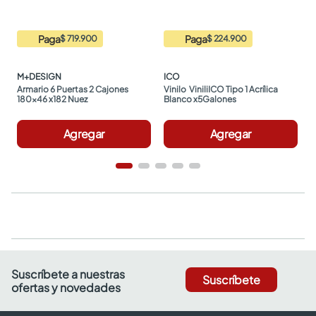
Paga
Paga
$ 719.900
$ 224.900
M+DESIGN
ICO
Armario 6 Puertas 2 Cajones 
Vinilo  ViniliICO Tipo 1 Acrílica 
180x46 x182 Nuez
Blanco x5Galones
Agregar
Agregar
Suscríbete a nuestras
Suscríbete
ofertas y novedades