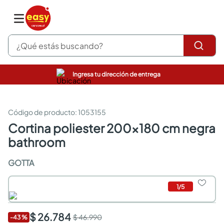
¿Qué estás buscando?
Ingresa tu dirección de entrega
pinturas
closet
cocinas integrales
:
1053155
sanitarios
cortina poliester 200x180 cm negra
comedor
bathroom
escritorio
pisos
GOTTA
armarios closet
comedores
neveras
1
/
5
$ 26.784
$ 46.990
-
43
%