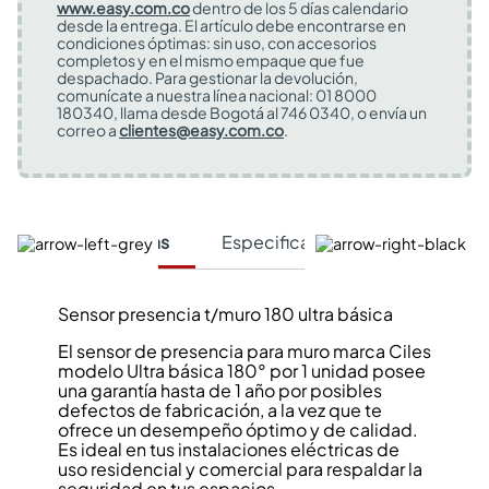
www.easy.com.co
dentro de los 5 días calendario
desde la entrega. El artículo debe encontrarse en
condiciones óptimas: sin uso, con accesorios
completos y en el mismo empaque que fue
despachado. Para gestionar la devolución,
comunícate a nuestra línea nacional: 01 8000
180340, llama desde Bogotá al 746 0340, o envía un
correo a
clientes@easy.com.co
.
Características
Especificaciones Técnicas
Sensor presencia t/muro 180 ultra básica
El sensor de presencia para muro marca Ciles
modelo Ultra básica 180° por 1 unidad posee
una garantía hasta de 1 año por posibles
defectos de fabricación, a la vez que te
ofrece un desempeño óptimo y de calidad.
Es ideal en tus instalaciones eléctricas de
uso residencial y comercial para respaldar la
seguridad en tus espacios.