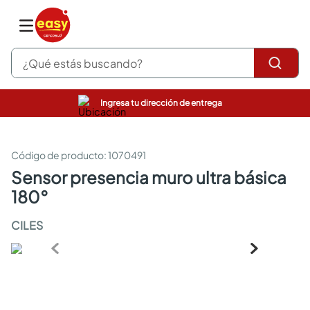
¿Qué estás buscando?
Ingresa tu dirección de entrega
pinturas
closet
cocinas integrales
:
1070491
sanitarios
sensor presencia muro ultra básica
comedor
180°
escritorio
pisos
CILES
armarios closet
comedores
neveras