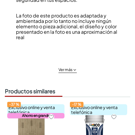
La foto de este producto es adaptada y
ambientada por lo tanto no incluye ningún
elemento o pieza adicional, el diseño y color
presentado en la foto es una aproximación al
real
Ver más
Productos similares
-
37
%
-
17
%
Exclusivo online y venta
Exclusivo online y venta
telefónica
telefónica
Ahorro en grande