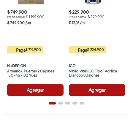
$ 749.900
$ 229.900
$ 1.199.900
$ 279.990
$
749
.
900
/
un
$
12
,
15
/
ml
Paga
Paga
$ 719.900
$ 224.900
M+DESIGN
ICO
Armario 6 Puertas 2 Cajones 
Vinilo  ViniliICO Tipo 1 Acrílica 
180x46 x182 Nuez
Blanco x5Galones
Agregar
Agregar