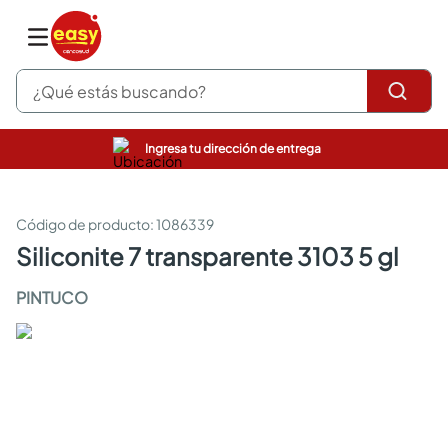
¿Qué estás buscando?
Ingresa tu dirección de entrega
pinturas
closet
cocinas integrales
:
1086339
sanitarios
siliconite 7 transparente 3103 5 gl
comedor
escritorio
PINTUCO
pisos
armarios closet
comedores
neveras