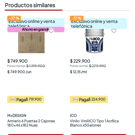
Productos similares
-
37
%
-
17
%
Exclusivo online y venta
Exclusivo online y venta
telefónica
telefónica
Ahorro en grande
$ 749.900
$ 229.900
$ 1.199.900
$ 279.990
$
749
.
900
/
un
$
12
,
15
/
ml
Paga
Paga
$ 719.900
$ 224.900
M+DESIGN
ICO
Armario 6 Puertas 2 Cajones 
Vinilo  ViniliICO Tipo 1 Acrílica 
180x46 x182 Nuez
Blanco x5Galones