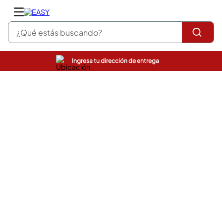
¿Qué estás buscando?
Ingresa tu dirección de entrega
pinturas
closet
cocinas integrales
sanitarios
comedor
escritorio
pisos
armarios closet
comedores
neveras