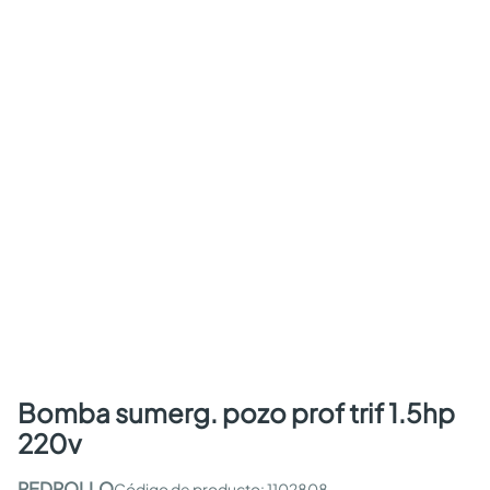
bomba sumerg. pozo prof trif 1.5hp
220v
PEDROLLO
:
1102808