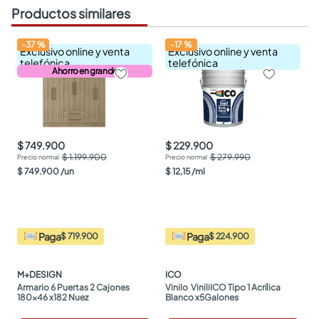
Productos similares
-
37
%
-
17
%
Exclusivo online y venta
Exclusivo online y venta
telefónica
telefónica
Ahorro en grande
$ 749.900
$ 229.900
$ 1.199.900
$ 279.990
$
749
.
900
/
un
$
12
,
15
/
ml
Paga
Paga
$ 719.900
$ 224.900
M+DESIGN
ICO
Armario 6 Puertas 2 Cajones 
Vinilo  ViniliICO Tipo 1 Acrílica 
180x46 x182 Nuez
Blanco x5Galones