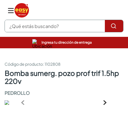
¿Qué estás buscando?
Ingresa tu dirección de entrega
pinturas
closet
cocinas integrales
:
1102808
sanitarios
bomba sumerg. pozo prof trif 1.5hp
comedor
220v
escritorio
pisos
PEDROLLO
comedores
armarios closet
neveras