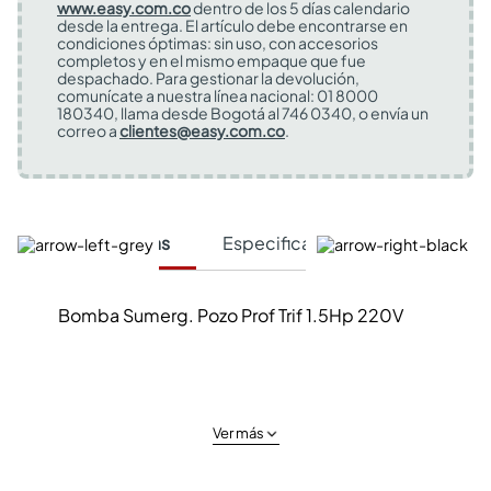
www.easy.com.co
dentro de los 5 días calendario
desde la entrega. El artículo debe encontrarse en
condiciones óptimas: sin uso, con accesorios
completos y en el mismo empaque que fue
despachado. Para gestionar la devolución,
comunícate a nuestra línea nacional: 01 8000
180340, llama desde Bogotá al 746 0340, o envía un
correo a
clientes@easy.com.co
.
Características
Especificaciones Técnicas
Bomba Sumerg. Pozo Prof Trif 1.5Hp 220V
Ver más