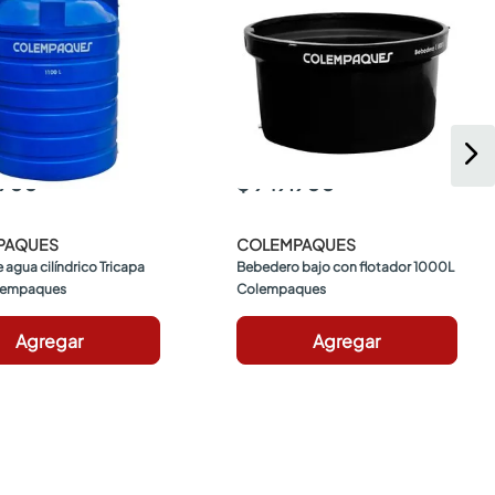
.900
$ 949.900
PAQUES
COLEMPAQUES
agua cilíndrico Tricapa 
Bebedero bajo con flotador 1000L 
lempaques
Colempaques
Agregar
Agregar