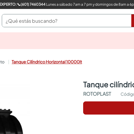
COMPRA CON UN EXPERTO: 📞(601) 7460344
Lunes a sábado 7am a 7 pm y domingos de 8am a 6
¿Qué estás buscando?
pinturas
closet
cocinas integrales
nto
Tanque Cilíndrico Horizontal 10000lt
sanitarios
comedor
escritorio
tanque cilíndr
pisos
armarios closet
ROTOPLAST
comedores
neveras