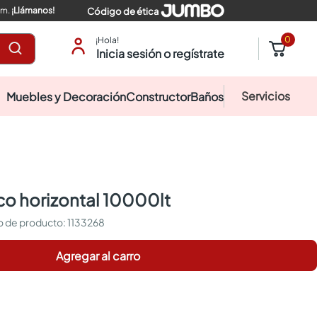
pm.
¡Llámanos!
Código de ética
0
¡Hola!
Inicia sesión o regístrate
Servicios
Muebles y Decoración
Constructor
Baños
ico horizontal 10000lt
:
1133268
Agregar al carro