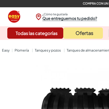
¿Cómo te gustaría
Que entreguemos tu pedido?
Ofertas
Todas las categorías
plomería
tanques y pozos
tanques de almacenamie