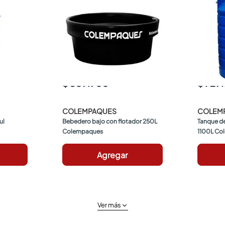
$ 309.900
$ 729
COLEMPAQUES
COLEM
ul
Bebedero bajo con flotador 250L 
Tanque de 
Colempaques
1100L Co
Agregar
Ver más