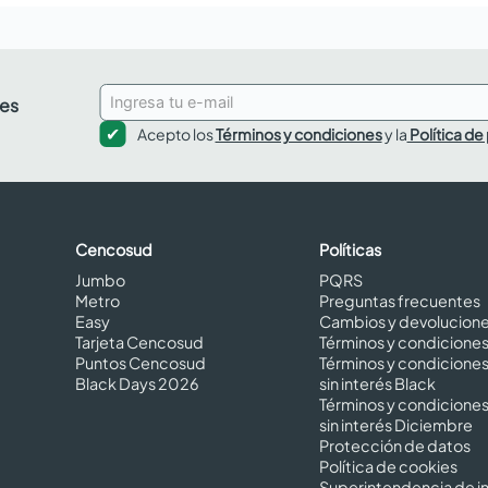
des
Acepto los
Términos y condiciones
y la
Política de
Cencosud
Políticas
Jumbo
PQRS
Metro
Preguntas frecuentes
Easy
Cambios y devolucion
Tarjeta Cencosud
Términos y condicione
Puntos Cencosud
Términos y condicione
Black Days 2026
sin interés Black
Términos y condicione
sin interés Diciembre
Protección de datos
Política de cookies
Superintendencia de in