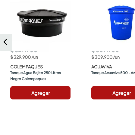
$ 329.900
$ 309.900
$
329
.
900
/
un
$
309
.
900
/
un
COLEMPAQUES
ACUAVIVA
Tanque Agua Bajito 250 Litros 
Tanque Acuaviva 500 L Az
Negro Colempaques
Agregar
Agregar