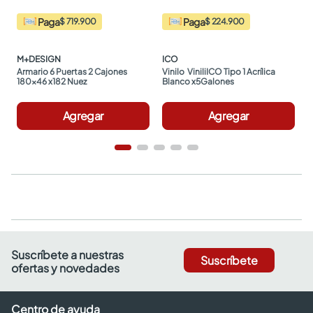
Paga
Paga
$ 719.900
$ 224.900
M+DESIGN
ICO
Armario 6 Puertas 2 Cajones 
Vinilo  ViniliICO Tipo 1 Acrílica 
180x46 x182 Nuez
Blanco x5Galones
Agregar
Agregar
Suscríbete a nuestras
Suscríbete
ofertas y novedades
Centro de ayuda