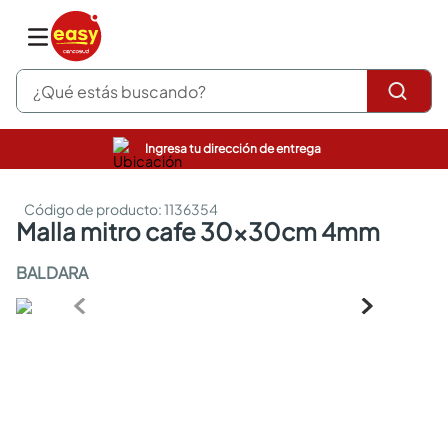
¿Qué estás buscando?
Ingresa tu dirección de entrega
pinturas
closet
:
1136354
cocinas integrales
malla mitro cafe 30x30cm 4mm
sanitarios
comedor
BALDARA
escritorio
pisos
armarios closet
comedores
neveras