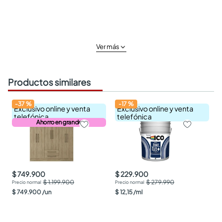
Ver más
Productos similares
-
37
%
-
17
%
Exclusivo online y venta
Exclusivo online y venta
telefónica
telefónica
Ahorro en grande
$ 749.900
$ 229.900
$ 1.199.900
$ 279.990
$
749
.
900
/
un
$
12
,
15
/
ml