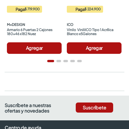
Paga
Paga
$ 719.900
$ 224.900
M+DESIGN
ICO
Armario 6 Puertas 2 Cajones 
Vinilo  ViniliICO Tipo 1 Acrílica 
180x46 x182 Nuez
Blanco x5Galones
Agregar
Agregar
Suscríbete a nuestras
Suscríbete
ofertas y novedades
Centro de ayuda