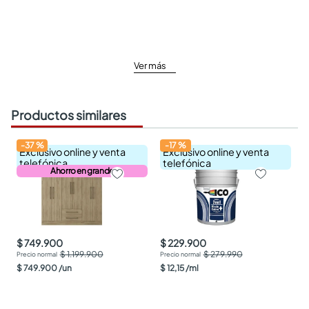
Ver más
Productos similares
-
37
%
-
17
%
Exclusivo online y venta
Exclusivo online y venta
telefónica
telefónica
Ahorro en grande
$ 749.900
$ 229.900
$ 1.199.900
$ 279.990
$
749
.
900
/
un
$
12
,
15
/
ml