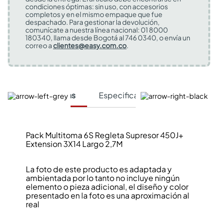
condiciones óptimas: sin uso, con accesorios
completos y en el mismo empaque que fue
despachado. Para gestionar la devolución,
comunícate a nuestra línea nacional: 01 8000
180340, llama desde Bogotá al 746 0340, o envía un
correo a
clientes@easy.com.co
.
Características
Especificaciones Técnicas
Pack Multitoma 6S Regleta Supresor 450J+
Extension 3X14 Largo 2,7M
La foto de este producto es adaptada y
ambientada por lo tanto no incluye ningún
elemento o pieza adicional, el diseño y color
presentado en la foto es una aproximación al
real