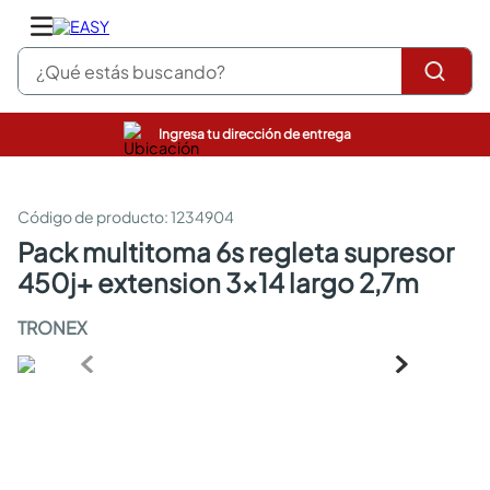
¿Qué estás buscando?
Ingresa tu dirección de entrega
pinturas
closet
cocinas integrales
:
1234904
sanitarios
pack multitoma 6s regleta supresor
comedor
450j+ extension 3x14 largo 2,7m
escritorio
pisos
TRONEX
comedores
armarios closet
neveras