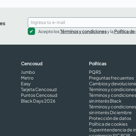
des
Acepto los
Términos y condiciones
y la
Política de
Cencosud
Políticas
Jumbo
PQRS
Metro
Preguntas frecuentes
Easy
Cambios y devolucion
Tarjeta Cencosud
Términos y condicione
Puntos Cencosud
Términos y condicione
Black Days 2026
sin interés Black
Términos y condicione
sin interés Diciembre
Protección de datos
Política de cookies
Superintendencia de in
y comercio SIC PQR