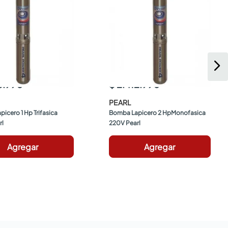
6.990
$ 2.412.990
PEARL
icero 1 Hp Trifasica 
Bomba Lapicero 2 HpMonofasica 
rl
220V Pearl
Agregar
Agregar