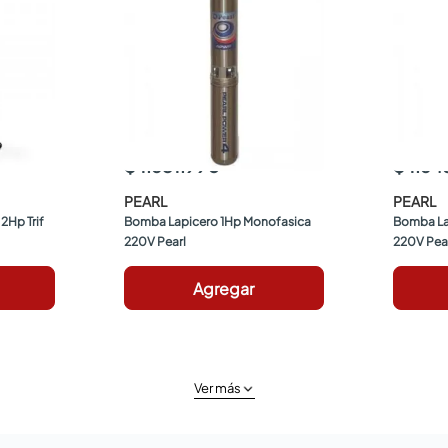
$ 1.631.990
$ 1.64
PEARL
PEARL
Hp Trif 
Bomba Lapicero 1Hp Monofasica 
Bomba Lap
220V Pearl
220V Pea
Agregar
Ver más