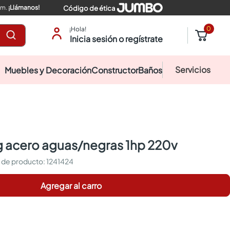
pm.
¡Llámanos!
Código de ética
0
¡Hola!
Inicia sesión o regístrate
Servicios
Muebles y Decoración
Constructor
Baños
 acero aguas/negras 1hp 220v
:
1241424
Agregar al carro