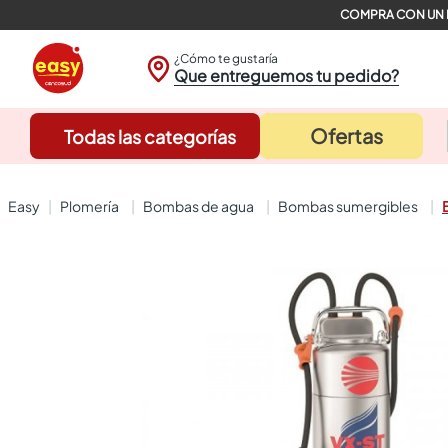
¿Cómo te gustaría
Que entreguemos tu pedido?
Ofertas
Todas las categorías
plomería
bombas de agua
bombas sumergibles