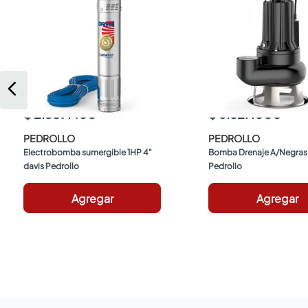
$ 2.689.400
$ 6.827.000
PEDROLLO
PEDROLLO
Electrobomba sumergible 1HP 4" 
Bomba Drenaje A/Negras 2
davis Pedrollo
Pedrollo
Agregar
Agregar