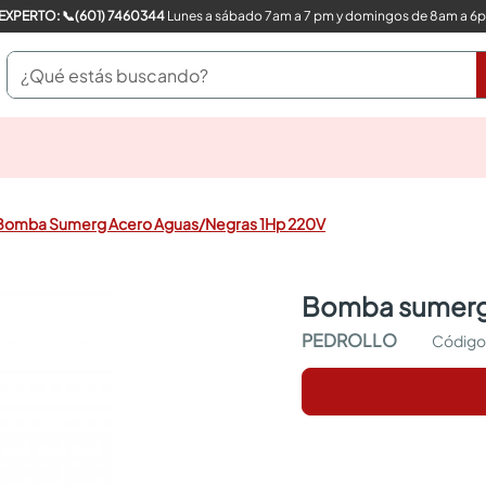
COMPRA CON UN EXPERTO: 📞(601) 7460344
Lunes a sábado 7am a 7 pm y domingos de 8am a 6
¿Qué estás buscando?
pinturas
closet
cocinas integrales
Bomba Sumerg Acero Aguas/Negras 1Hp 220V
sanitarios
comedor
escritorio
bomba sumerg
pisos
armarios closet
PEDROLLO
comedores
neveras