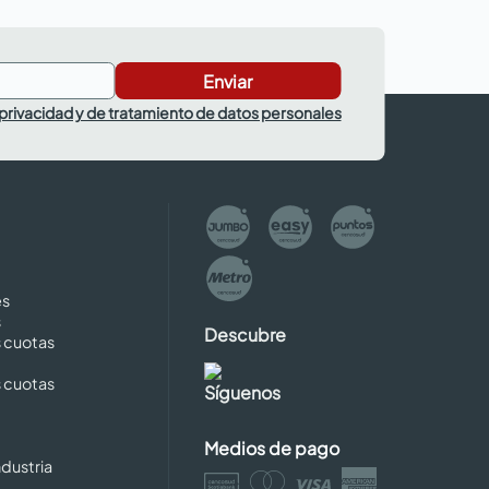
Enviar
 privacidad y de tratamiento de datos personales
es
s
Descubre
s cuotas
s cuotas
Síguenos
Medios de pago
dustria