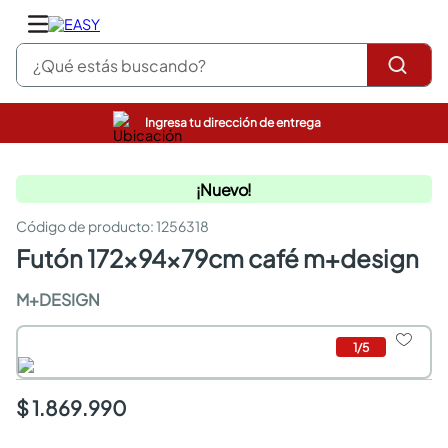
¿Qué estás buscando?
Ingresa tu dirección de entrega
pinturas
closet
¡Nuevo!
cocinas integrales
sanitarios
:
1256318
comedor
futón 172x94x79cm café m+design
escritorio
pisos
M+DESIGN
armarios closet
comedores
neveras
1
/
5
$ 1.869.990