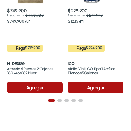
$ 749.900
$ 229.900
$ 1.199.900
$ 279.990
$
749
.
900
/
un
$
12
,
15
/
ml
Paga
Paga
$ 719.900
$ 224.900
M+DESIGN
ICO
Armario 6 Puertas 2 Cajones 
Vinilo  ViniliICO Tipo 1 Acrílica 
180x46 x182 Nuez
Blanco x5Galones
Agregar
Agregar