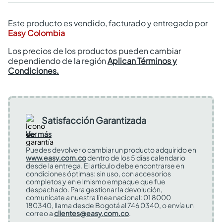
Este producto es vendido, facturado y entregado por
Easy Colombia
Los precios de los productos pueden cambiar
dependiendo de la región
Aplican Términos y
Condiciones.
Satisfacción Garantizada
Ver más
Puedes devolver o cambiar un producto adquirido en
www.easy.com.co
dentro de los 5 días calendario
desde la entrega. El artículo debe encontrarse en
condiciones óptimas: sin uso, con accesorios
completos y en el mismo empaque que fue
despachado. Para gestionar la devolución,
comunícate a nuestra línea nacional: 01 8000
180340, llama desde Bogotá al 746 0340, o envía un
correo a
clientes@easy.com.co
.