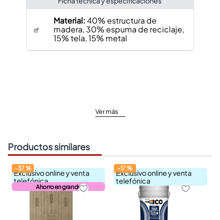
Ficha técnica y especificaciones
Material:
40% estructura de
madera, 30% espuma de reciclaje,
15% tela, 15% metal
Ver más
Productos similares
-
37
%
-
17
%
Exclusivo online y venta
Exclusivo online y venta
telefónica
telefónica
Ahorro en grande