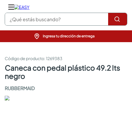
¿Qué estás buscando?
Ingresa tu dirección de entrega
pinturas
closet
cocinas integrales
:
1269383
sanitarios
caneca con pedal plástico 49.2 lts
comedor
negro
escritorio
pisos
RUBBERMAID
comedores
armarios closet
neveras