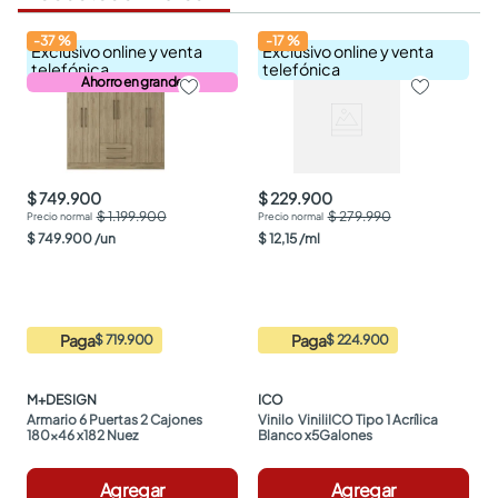
-
37
%
-
17
%
Exclusivo online y venta
Exclusivo online y venta
telefónica
telefónica
Ahorro en grande
$ 749.900
$ 229.900
$ 1.199.900
$ 279.990
$
749
.
900
/
un
$
12
,
15
/
ml
Paga
Paga
$ 719.900
$ 224.900
M+DESIGN
ICO
Armario 6 Puertas 2 Cajones 
Vinilo  ViniliICO Tipo 1 Acrílica 
180x46 x182 Nuez
Blanco x5Galones
Agregar
Agregar