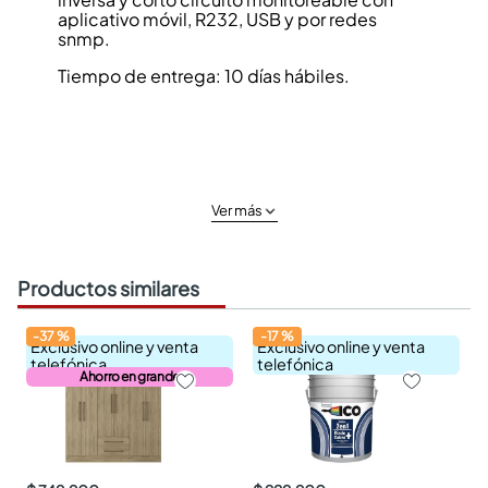
aplicativo móvil, R232, USB y por redes
snmp.
Tiempo de entrega: 10 días hábiles.
Ver más
Productos similares
-
37
%
-
17
%
Exclusivo online y venta
Exclusivo online y venta
telefónica
telefónica
Ahorro en grande