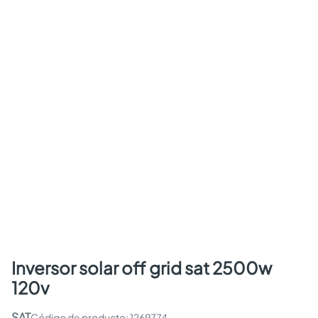
inversor solar off grid sat 2500w
120v
SAT
:
1269774