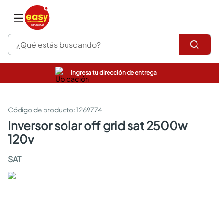
¿Qué estás buscando?
Ingresa tu dirección de entrega
pinturas
closet
cocinas integrales
:
1269774
sanitarios
inversor solar off grid sat 2500w
comedor
120v
escritorio
pisos
SAT
armarios closet
comedores
neveras