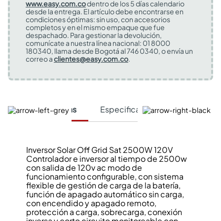
www.easy.com.co
dentro de los 5 días calendario
desde la entrega. El artículo debe encontrarse en
condiciones óptimas: sin uso, con accesorios
completos y en el mismo empaque que fue
despachado. Para gestionar la devolución,
comunícate a nuestra línea nacional: 01 8000
180340, llama desde Bogotá al 746 0340, o envía un
correo a
clientes@easy.com.co
.
Características
Especificaciones Técnicas
Inversor Solar Off Grid Sat 2500W 120V
Controlador e inversor al tiempo de 2500w
con salida de 120v ac modo de
funcionamiento configurable, con sistema
flexible de gestión de carga de la batería,
función de apagado automático sin carga,
con encendido y apagado remoto,
protección a carga, sobrecarga, conexión
inversa y corto circuito monitoreable con