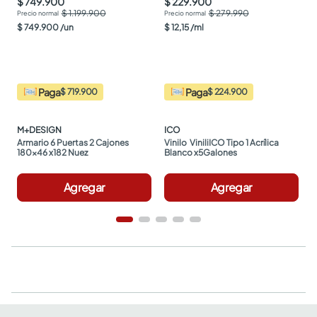
$ 749.900
$ 229.900
$ 1.199.900
$ 279.990
$
749
.
900
/
un
$
12
,
15
/
ml
Paga
Paga
$ 719.900
$ 224.900
M+DESIGN
ICO
Armario 6 Puertas 2 Cajones 
Vinilo  ViniliICO Tipo 1 Acrílica 
180x46 x182 Nuez
Blanco x5Galones
Agregar
Agregar