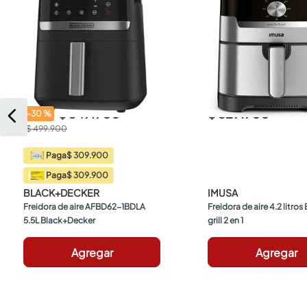
$ 349.900
$ 529.900
-
30
%
$ 499.900
$ 309.900
Paga
$ 309.900
Paga
BLACK+DECKER
IMUSA
Freidora de aire AFBD62-1BDLA 
Freidora de aire 4.2 litros E
5.5L Black+Decker
grill 2 en 1
Agregar
Agregar