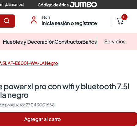
pm.
¡Llámanos!
Código de ética
0
¡Hola!
Inicia sesión o regístrate
Servicios
Muebles y Decoración
Constructor
Baños
th 7.5L AF-E8001-WA-LA Negro
la negro
:
27043001658
Agregar al carro