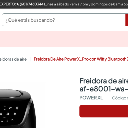
COMPRA CON UN EXPERTO: 📞(601) 7460344
Lunes a sábado 7am a 7 pm y domingos de 8am a 6
¿Qué estás buscando?
pinturas
closet
cocinas integrales
reidoras de aire
Freidora De Aire Power XL Pro con Wifi y Bluetoo
sanitarios
comedor
escritorio
freidora de aire power xl pro con wifi y bluetooth 7.5l
pisos
af-e8001-wa-
armarios closet
comedores
POWER XL
neveras