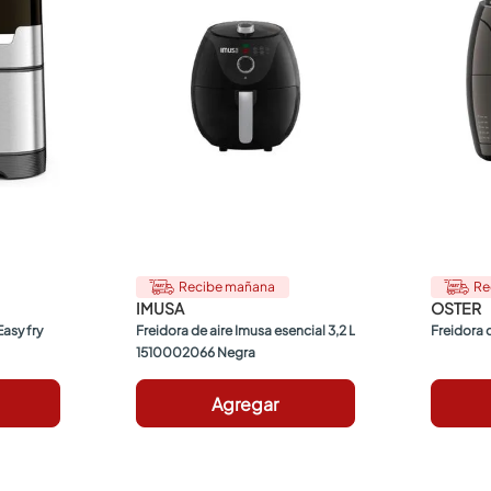
Recibe mañana
Re
IMUSA
OSTER
asy fry 
Freidora de aire Imusa esencial 3,2 L 
Freidora 
1510002066 Negra
Agregar