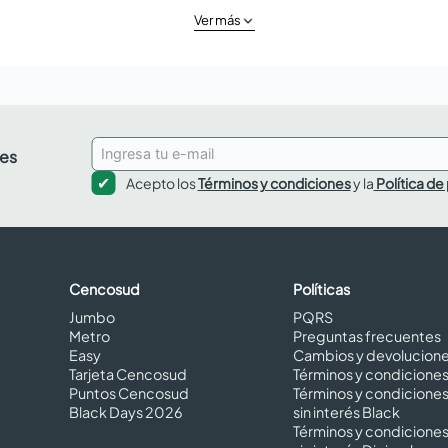
Ver más
des
Acepto los
Términos y condiciones
y la
Política de
Cencosud
Políticas
Jumbo
PQRS
Metro
Preguntas frecuentes
Easy
Cambios y devolucion
Tarjeta Cencosud
Términos y condicione
Puntos Cencosud
Términos y condicione
Black Days 2026
sin interés Black
Términos y condicione