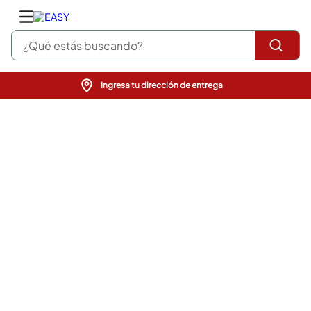
¿Qué estás buscando?
Ingresa tu dirección de entrega
pinturas
closet
cocinas integrales
sanitarios
comedor
escritorio
pisos
comedores
armarios closet
neveras