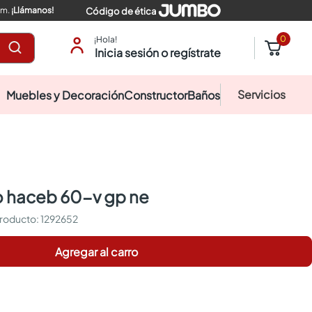
pm.
¡Llámanos!
Código de ética
0
¡Hola!
Inicia sesión o regístrate
Servicios
Muebles y Decoración
Constructor
Baños
o haceb 60-v gp ne
:
1292652
Agregar al carro