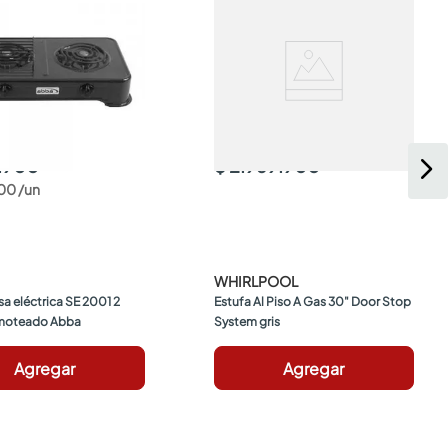
.900
$ 2.969.900
00
/
un
WHIRLPOOL
 eléctrica SE 2001 2 
Estufa Al Piso A Gas 30" Door Stop 
moteado Abba
System gris
Agregar
Agregar