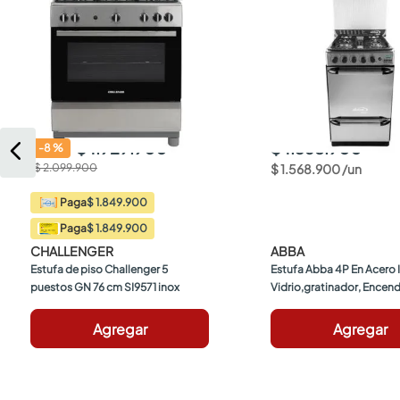
$ 1.929.900
$ 1.568.900
-
8
%
$ 2.099.900
$
1
.
568
.
900
/
un
$ 1.849.900
Paga
$ 1.849.900
Paga
CHALLENGER
ABBA
Estufa de piso Challenger 5 
Estufa Abba 4P En Acero I
puestos GN 76 cm SI9571 inox
Vidrio,gratinador, Encend
Automatico, Gas Propan
Agregar
Agregar