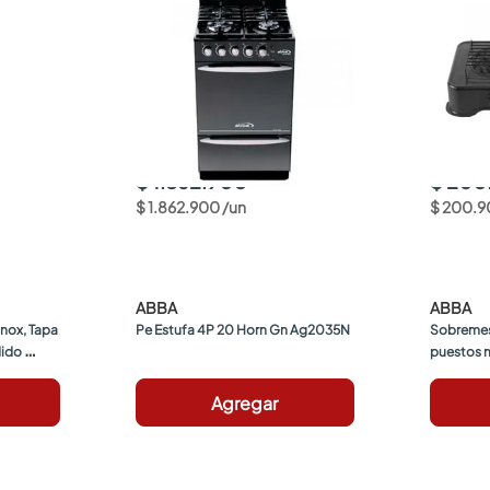
$ 1.862.900
$ 200
$
1
.
862
.
900
/
un
$
200
.
9
ABBA
ABBA
nox, Tapa 
Pe Estufa 4P 20 Horn Gn Ag2035N
Sobremesa
ido 
puestos 
o
Agregar