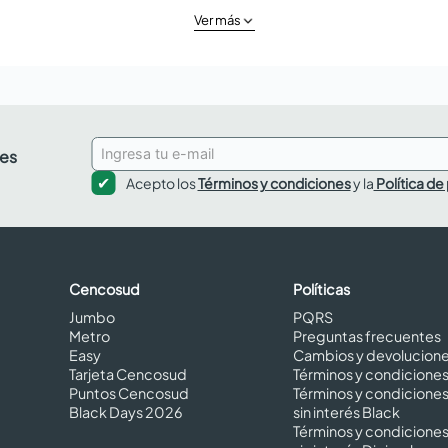
Ver más
des
Acepto los
Términos y condiciones
y la
Política de
Cencosud
Políticas
Jumbo
PQRS
Metro
Preguntas frecuentes
Easy
Cambios y devolucion
Tarjeta Cencosud
Términos y condicione
Puntos Cencosud
Términos y condicione
Black Days 2026
sin interés Black
Términos y condicione