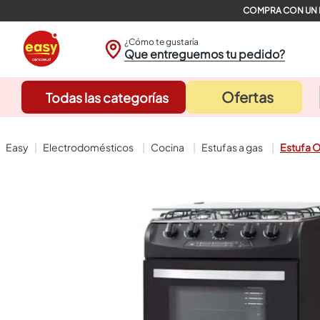
¿Cómo te gustaría
Que entreguemos tu pedido?
Ofertas
Todas las categorías
electrodomésticos
cocina
estufas a gas
Estufa 