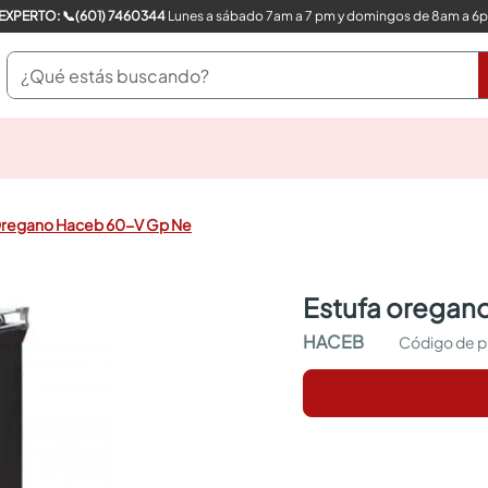
COMPRA CON UN EXPERTO: 📞(601) 7460344
Lunes a sábado 7am a 7 pm y domingos de 8am a 6
¿Qué estás buscando?
pinturas
closet
cocinas integrales
Oregano Haceb 60-V Gp Ne
sanitarios
comedor
escritorio
estufa oregan
pisos
armarios closet
HACEB
comedores
neveras