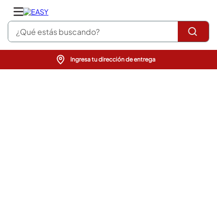
¿Qué estás buscando?
Ingresa tu dirección de entrega
pinturas
closet
cocinas integrales
sanitarios
comedor
escritorio
pisos
comedores
armarios closet
neveras