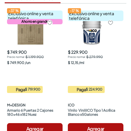
-
37
%
-
17
%
Exclusivo online y venta
Exclusivo online y venta
telefónica
telefónica
Ahorro en grande
$ 749.900
$ 229.900
$ 1.199.900
$ 279.990
$
749
.
900
/
un
$
12
,
15
/
ml
Paga
Paga
$ 719.900
$ 224.900
M+DESIGN
ICO
Armario 6 Puertas 2 Cajones 
Vinilo  ViniliICO Tipo 1 Acrílica 
180x46 x182 Nuez
Blanco x5Galones
Agregar
Agregar