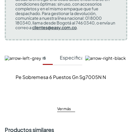
condiciones óptimas: sin uso, con accesorios
completos y en el mismo empaque que fue
despachado. Para gestionar la devolución,
comunícate a nuestra línea nacional: 01 8000
180340, llama desde Bogotá al 746 0340, o envía un
correo a
clientes@easy.com.co
.
Características
Especificaciones Técnicas
Pe Sobremesa 6 Puestos Gn Sg7005N N
Ver más
Productos similares