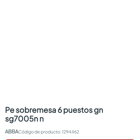
pe sobremesa 6 puestos gn
sg7005n n
ABBA
:
1294462