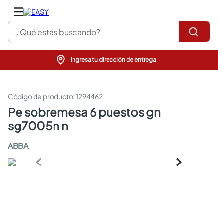
¿Qué estás buscando?
Ingresa tu dirección de entrega
pinturas
closet
cocinas integrales
:
1294462
sanitarios
pe sobremesa 6 puestos gn
comedor
sg7005n n
escritorio
pisos
ABBA
armarios closet
comedores
neveras