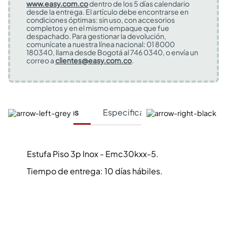
www.easy.com.co
dentro de los 5 días calendario
desde la entrega. El artículo debe encontrarse en
condiciones óptimas: sin uso, con accesorios
completos y en el mismo empaque que fue
despachado. Para gestionar la devolución,
comunícate a nuestra línea nacional: 01 8000
180340, llama desde Bogotá al 746 0340, o envía un
correo a
clientes@easy.com.co
.
Características
Especificaciones Técnicas
Estufa Piso 3p Inox - Emc30kxx-5.
Tiempo de entrega: 10 días hábiles.