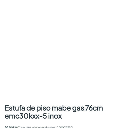
estufa de piso mabe gas 76cm
emc30kxx-5 inox
MABE
:
1299750