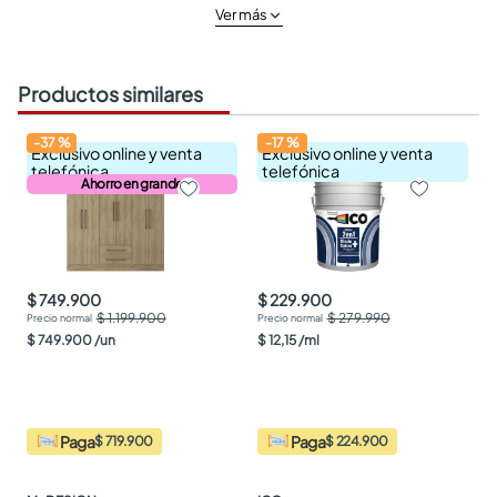
Ver más
Productos similares
-
37
%
-
17
%
Exclusivo online y venta
Exclusivo online y venta
telefónica
telefónica
Ahorro en grande
$ 749.900
$ 229.900
$ 1.199.900
$ 279.990
$
749
.
900
/
un
$
12
,
15
/
ml
Paga
Paga
$ 719.900
$ 224.900