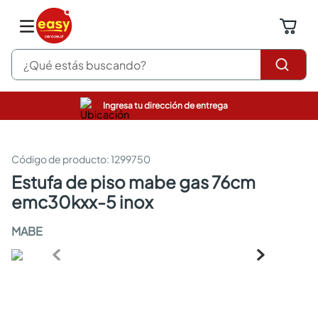
¿Qué estás buscando?
Ingresa tu dirección de entrega
pinturas
closet
cocinas integrales
:
1299750
sanitarios
estufa de piso mabe gas 76cm
comedor
emc30kxx-5 inox
escritorio
pisos
MABE
armarios closet
comedores
neveras