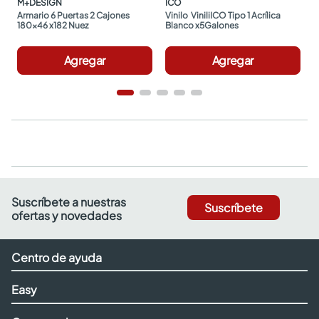
M+DESIGN
ICO
Armario 6 Puertas 2 Cajones 
Vinilo  ViniliICO Tipo 1 Acrílica 
180x46 x182 Nuez
Blanco x5Galones
Agregar
Agregar
Suscríbete a nuestras
Suscríbete
ofertas y novedades
Centro de ayuda
Easy