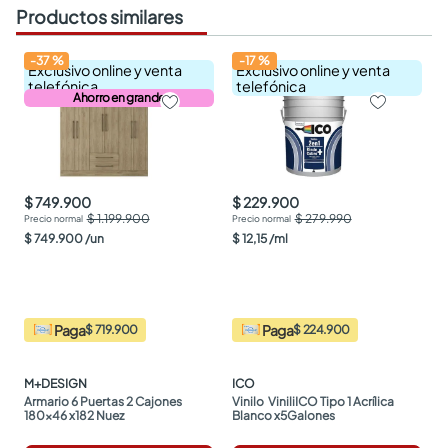
Productos similares
-
37
%
-
17
%
Exclusivo online y venta
Exclusivo online y venta
telefónica
telefónica
Ahorro en grande
$ 749.900
$ 229.900
$ 1.199.900
$ 279.990
$
749
.
900
/
un
$
12
,
15
/
ml
Paga
Paga
$ 719.900
$ 224.900
M+DESIGN
ICO
Armario 6 Puertas 2 Cajones 
Vinilo  ViniliICO Tipo 1 Acrílica 
180x46 x182 Nuez
Blanco x5Galones