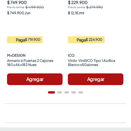
$ 749.900
$ 229.900
$ 1.199.900
$ 279.990
$
749
.
900
/
un
$
12
,
15
/
ml
Paga
Paga
$ 719.900
$ 224.900
M+DESIGN
ICO
Armario 6 Puertas 2 Cajones 
Vinilo  ViniliICO Tipo 1 Acrílica 
180x46 x182 Nuez
Blanco x5Galones
Agregar
Agregar