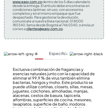
www.easy.com.co
dentro de los 5 días calendario
desde la entrega. El artículo debe encontrarse en
condiciones óptimas: sin uso, con accesorios
completos y en el mismo empaque que fue
despachado. Para gestionar la devolución,
comunícate a nuestra línea nacional: 01 8000
180340, llama desde Bogotá al 746 0340, o envía un
correo a
clientes@easy.com.co
.
Características
Especificaciones Técnicas
Exclusiva combinación de fragancias y
esencias naturales junto con la capacidad de
eliminar el 99,9 % de virus también elimina
bacterias, hongos y moho. Este producto se
puede utilizar cortinas, closets, sillas, mesas,
juguetes, colchones, almohadas, manijas,
alacenas, cestos de basura, tapicería,
alfombras, superficies de cocina, mesones,
lavaplatos, superficie de baño, inodoros