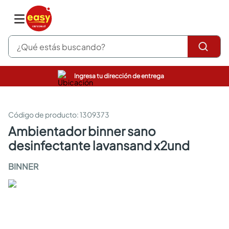
¿Qué estás buscando?
Ingresa tu dirección de entrega
pinturas
closet
cocinas integrales
:
1309373
sanitarios
ambientador binner sano
comedor
desinfectante lavansand x2und
escritorio
pisos
BINNER
armarios closet
comedores
neveras