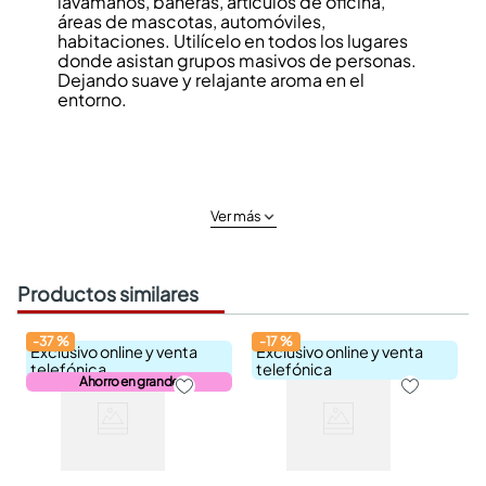
lavamanos, bañeras, artículos de oficina,
áreas de mascotas, automóviles,
habitaciones. Utilícelo en todos los lugares
donde asistan grupos masivos de personas.
Dejando suave y relajante aroma en el
entorno.
Ver más
Productos similares
-
37
%
-
17
%
Exclusivo online y venta
Exclusivo online y venta
telefónica
telefónica
Ahorro en grande