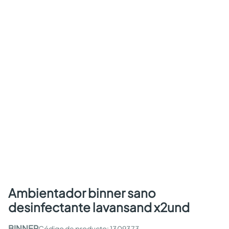
ambientador binner sano
desinfectante lavansand x2und
BINNER
:
1309373