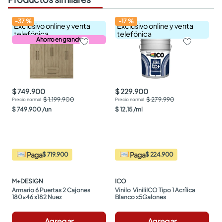
-
37
%
-
17
%
Exclusivo online y venta
Exclusivo online y venta
telefónica
telefónica
Ahorro en grande
$ 749.900
$ 229.900
$ 1.199.900
$ 279.990
$
749
.
900
/
un
$
12
,
15
/
ml
Paga
Paga
$ 719.900
$ 224.900
M+DESIGN
ICO
Armario 6 Puertas 2 Cajones 
Vinilo  ViniliICO Tipo 1 Acrílica 
180x46 x182 Nuez
Blanco x5Galones
Agregar
Agregar