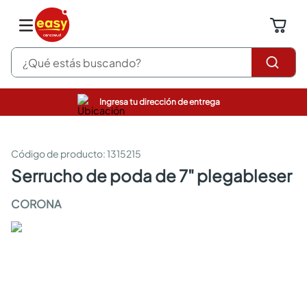
¿Qué estás buscando?
Ingresa tu dirección de entrega
pinturas
closet
cocinas integrales
:
1315215
sanitarios
serrucho de poda de 7" plegableser
comedor
escritorio
CORONA
pisos
comedores
armarios closet
neveras