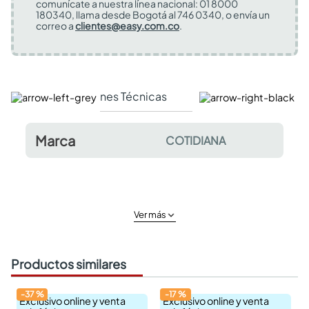
comunícate a nuestra línea nacional: 01 8000
180340, llama desde Bogotá al 746 0340, o envía un
correo a
clientes@easy.com.co
.
Especificaciones Técnicas
Comentarios y valor
Marca
COTIDIANA
Ver más
Productos similares
-
37
%
-
17
%
Exclusivo online y venta
Exclusivo online y venta