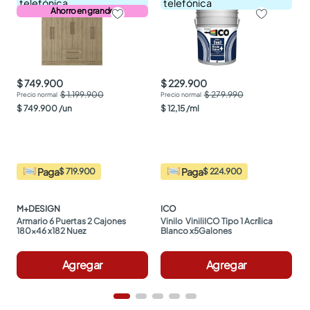
telefónica
telefónica
Ahorro en grande
$ 749.900
$ 229.900
$ 1.199.900
$ 279.990
$
749
.
900
/
un
$
12
,
15
/
ml
Paga
Paga
$ 719.900
$ 224.900
M+DESIGN
ICO
Armario 6 Puertas 2 Cajones 
Vinilo  ViniliICO Tipo 1 Acrílica 
180x46 x182 Nuez
Blanco x5Galones
Agregar
Agregar