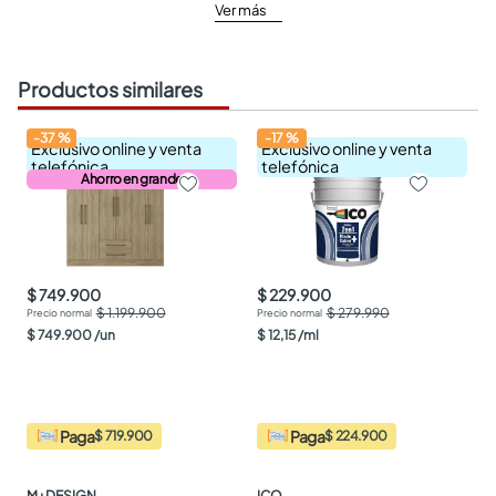
Ver más
Productos similares
-
37
%
-
17
%
Exclusivo online y venta
Exclusivo online y venta
telefónica
telefónica
Ahorro en grande
$ 749.900
$ 229.900
$ 1.199.900
$ 279.990
$
749
.
900
/
un
$
12
,
15
/
ml
Paga
Paga
$ 719.900
$ 224.900
M+DESIGN
ICO