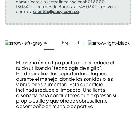
comunícate a nuestra línea nacional: 01 8000
180340, llama desde Bogotá al 746 0340, o envía un
correo a
clientes@easy.com.co
.
Características
Especificaciones Técnicas
El diseño único tipo punta del ala reduce el
ruido utilizando "tecnología de sigilo".
Bordes inclinados soportan los bloques
durante el manejo, donde los sonidos o las
vibraciones aumentan. Esta superficie
inclinada reduce el impacto. Una llanta
diseñada para conductores que expresan su
propio estilo y que ofrece sobresaliente
desempeño en manejo deportivo