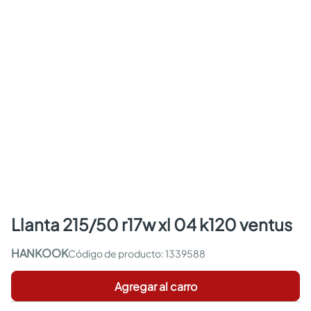
llanta 215/50 r17w xl 04 k120 ventus
HANKOOK
:
1339588
Agregar al carro