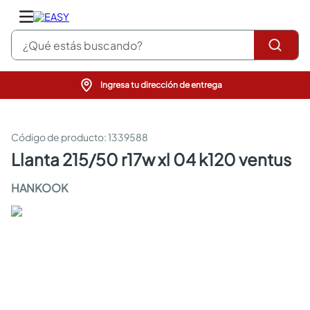
¿Qué estás buscando?
Ingresa tu dirección de entrega
pinturas
closet
cocinas integrales
:
1339588
sanitarios
llanta 215/50 r17w xl 04 k120 ventus
comedor
escritorio
HANKOOK
pisos
comedores
armarios closet
neveras