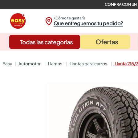
¿Cómo te gustaría
Que entreguemos tu pedido?
Ofertas
Todas las categorías
automotor
llantas
llantas para carros
Llanta 215/