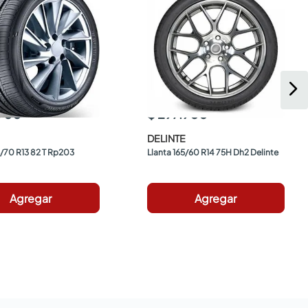
.900
$ 297.900
DELINTE
5/70 R13 82 T Rp203 
Llanta 165/60 R14 75H Dh2 Delinte
Agregar
Agregar