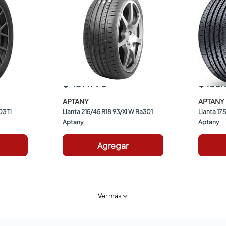
$ 439.990
$ 188
APTANY
APTANY
3 Tl 
Llanta 215/45 R18 93/Xl W Ra301 
Llanta 17
Aptany
Aptany
Agregar
Ver más