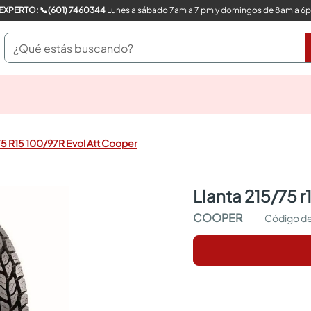
COMPRA CON UN EXPERTO: 📞(601) 7460344
Lunes a sábado 7am a 7 pm y domingos de 8am a 6
¿Qué estás buscando?
pinturas
closet
cocinas integrales
75 R15 100/97R Evol Att Cooper
sanitarios
comedor
escritorio
llanta 215/75 
pisos
armarios closet
COOPER
comedores
neveras