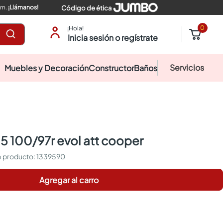
pm.
¡Llámanos!
Código de ética
0
¡Hola!
Inicia sesión o regístrate
Servicios
Muebles y Decoración
Constructor
Baños
r15 100/97r evol att cooper
:
1339590
Agregar al carro