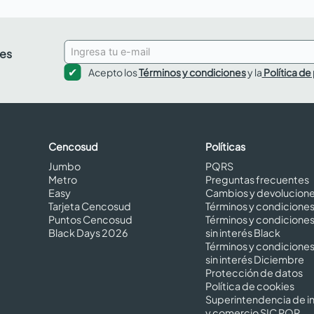
des
Acepto los
Términos y condiciones
y la
Política de
Cencosud
Políticas
Jumbo
PQRS
Metro
Preguntas frecuentes
Easy
Cambios y devolucion
Tarjeta Cencosud
Términos y condicione
Puntos Cencosud
Términos y condicione
Black Days 2026
sin interés Black
Términos y condicione
sin interés Diciembre
Protección de datos
Política de cookies
Superintendencia de in
y comercio SIC PQR