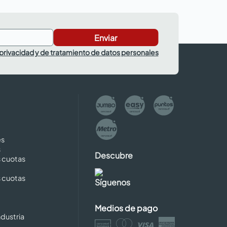
Enviar
 privacidad y de tratamiento de datos personales
es
s
Descubre
s cuotas
s cuotas
Síguenos
Medios de pago
dustria