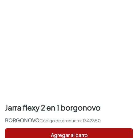
jarra flexy 2 en 1 borgonovo
BORGONOVO
:
1342850
Agregar al carro