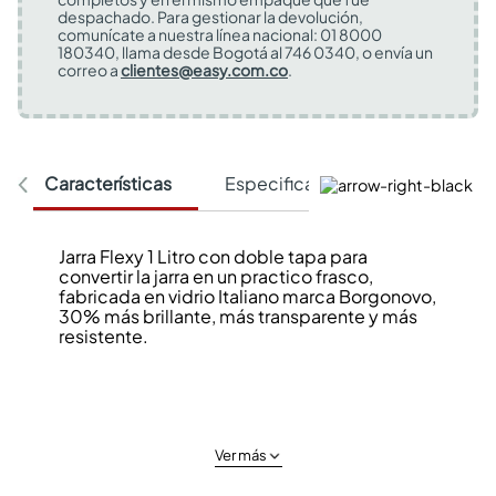
despachado. Para gestionar la devolución,
comunícate a nuestra línea nacional: 01 8000
180340, llama desde Bogotá al 746 0340, o envía un
correo a
clientes@easy.com.co
.
Características
Especificaciones Técnicas
Jarra Flexy 1 Litro con doble tapa para
convertir la jarra en un practico frasco,
fabricada en vidrio Italiano marca Borgonovo,
30% más brillante, más transparente y más
resistente.
Ver más