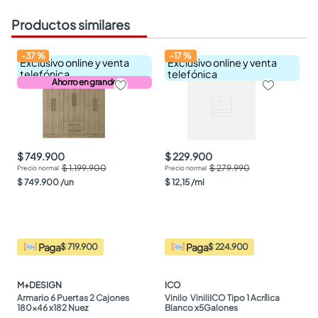
Productos similares
-
37
%
-
17
%
Exclusivo online y venta
Exclusivo online y venta
telefónica
telefónica
Ahorro en grande
$ 749.900
$ 229.900
$ 1.199.900
$ 279.990
$
749
.
900
/
un
$
12
,
15
/
ml
Paga
Paga
$ 719.900
$ 224.900
M+DESIGN
ICO
Armario 6 Puertas 2 Cajones 
Vinilo  ViniliICO Tipo 1 Acrílica 
180x46 x182 Nuez
Blanco x5Galones