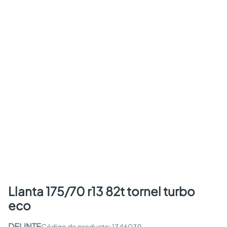
llanta 175/70 r13 82t tornel turbo
eco
DELINTE
:
1346039