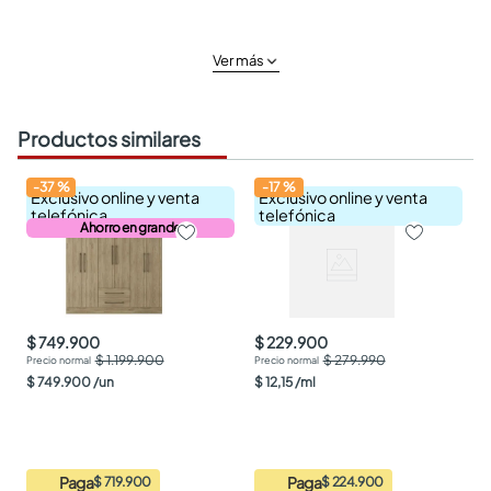
Ver más
Productos similares
-
37
%
-
17
%
Exclusivo online y venta
Exclusivo online y venta
telefónica
telefónica
Ahorro en grande
$ 749.900
$ 229.900
$ 1.199.900
$ 279.990
$
749
.
900
/
un
$
12
,
15
/
ml
Paga
Paga
$ 719.900
$ 224.900