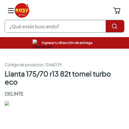
¿Qué estás buscando?
Ingresa tu dirección de entrega
pinturas
closet
cocinas integrales
:
1346039
sanitarios
llanta 175/70 r13 82t tornel turbo
comedor
eco
escritorio
pisos
DELINTE
armarios closet
comedores
neveras