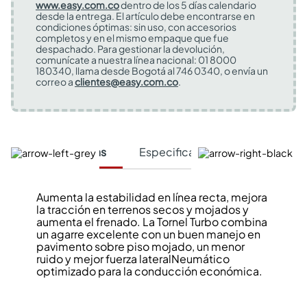
www.easy.com.co
dentro de los 5 días calendario
desde la entrega. El artículo debe encontrarse en
condiciones óptimas: sin uso, con accesorios
completos y en el mismo empaque que fue
despachado. Para gestionar la devolución,
comunícate a nuestra línea nacional: 01 8000
180340, llama desde Bogotá al 746 0340, o envía un
correo a
clientes@easy.com.co
.
Características
Especificaciones Técnicas
Aumenta la estabilidad en línea recta, mejora
la tracción en terrenos secos y mojados y
aumenta el frenado. La Tornel Turbo combina
un agarre excelente con un buen manejo en
pavimento sobre piso mojado, un menor
ruido y mejor fuerza lateralNeumático
optimizado para la conducción económica.