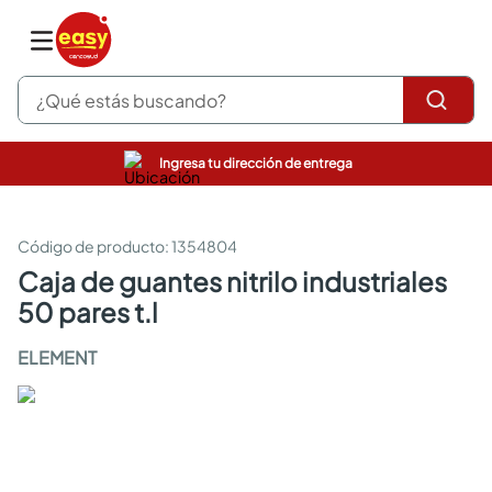
¿Qué estás buscando?
Ingresa tu dirección de entrega
pinturas
closet
cocinas integrales
:
1354804
sanitarios
caja de guantes nitrilo industriales
comedor
50 pares t.l
escritorio
pisos
ELEMENT
armarios closet
comedores
neveras