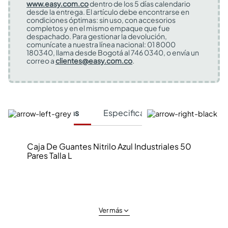
www.easy.com.co
dentro de los 5 días calendario
desde la entrega. El artículo debe encontrarse en
condiciones óptimas: sin uso, con accesorios
completos y en el mismo empaque que fue
despachado. Para gestionar la devolución,
comunícate a nuestra línea nacional: 01 8000
180340, llama desde Bogotá al 746 0340, o envía un
correo a
clientes@easy.com.co
.
Características
Especificaciones Técnicas
Caja De Guantes Nitrilo Azul Industriales 50
Pares Talla L
Ver más