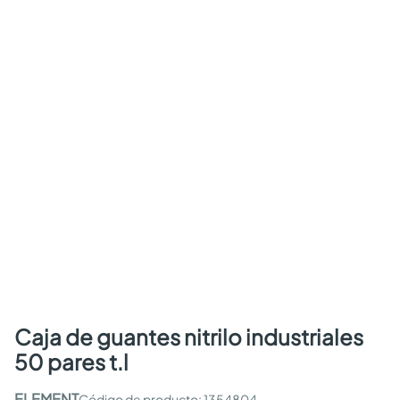
caja de guantes nitrilo industriales
50 pares t.l
ELEMENT
:
1354804