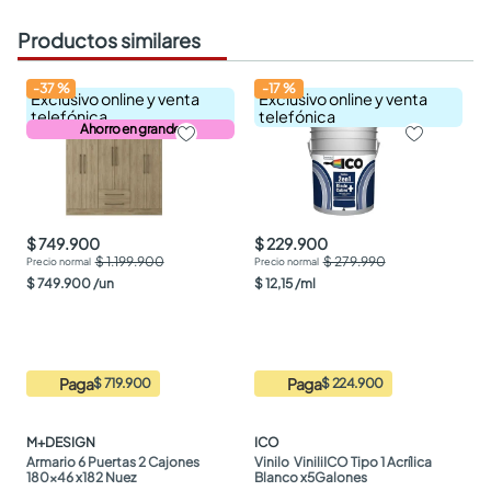
Productos similares
-
37
%
-
17
%
Exclusivo online y venta
Exclusivo online y venta
telefónica
telefónica
Ahorro en grande
$ 749.900
$ 229.900
$ 1.199.900
$ 279.990
$
749
.
900
/
un
$
12
,
15
/
ml
Paga
Paga
$ 719.900
$ 224.900
M+DESIGN
ICO
Armario 6 Puertas 2 Cajones 
Vinilo  ViniliICO Tipo 1 Acrílica 
180x46 x182 Nuez
Blanco x5Galones