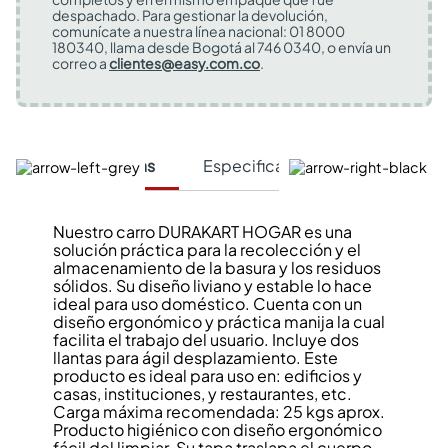
despachado. Para gestionar la devolución,
comunícate a nuestra línea nacional: 01 8000
180340, llama desde Bogotá al 746 0340, o envía un
correo a
clientes@easy.com.co
.
Características
Especificaciones Técnicas
Nuestro carro DURAKART HOGAR es una
solución práctica para la recolección y el
almacenamiento de la basura y los residuos
sólidos. Su diseño liviano y estable lo hace
ideal para uso doméstico. Cuenta con un
diseño ergonómico y práctica manija la cual
facilita el trabajo del usuario. Incluye dos
llantas para ágil desplazamiento. Este
producto es ideal para uso en: edificios y
casas, instituciones, y restaurantes, etc.
Carga máxima recomendada: 25 kgs aprox.
Producto higiénico con diseño ergonómico
fácil del limpiar. Su tapa traslapa el cuerpo