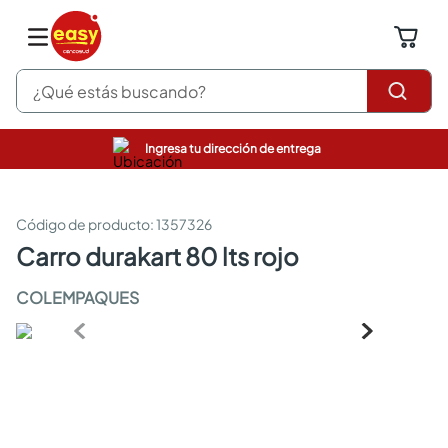
¿Qué estás buscando?
Ingresa tu dirección de entrega
pinturas
closet
cocinas integrales
:
1357326
sanitarios
carro durakart 80 lts rojo
comedor
escritorio
COLEMPAQUES
pisos
armarios closet
comedores
neveras