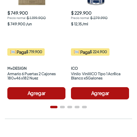
$ 749.900
$ 229.900
$ 1.199.900
$ 279.990
$
749
.
900
/
un
$
12
,
15
/
ml
Paga
Paga
$ 719.900
$ 224.900
M+DESIGN
ICO
Armario 6 Puertas 2 Cajones 
Vinilo  ViniliICO Tipo 1 Acrílica 
180x46 x182 Nuez
Blanco x5Galones
Agregar
Agregar