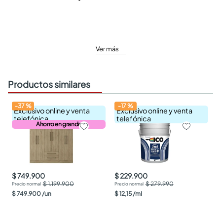
Ver más
Productos similares
-
37
%
-
17
%
Exclusivo online y venta
Exclusivo online y venta
telefónica
telefónica
Ahorro en grande
$ 749.900
$ 229.900
$ 1.199.900
$ 279.990
$
749
.
900
/
un
$
12
,
15
/
ml