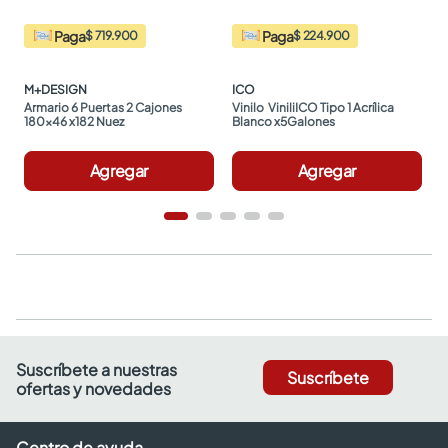
Paga
Paga
$ 719.900
$ 224.900
M+DESIGN
ICO
Armario 6 Puertas 2 Cajones 
Vinilo  ViniliICO Tipo 1 Acrílica 
180x46 x182 Nuez
Blanco x5Galones
Agregar
Agregar
Suscríbete a nuestras
Suscríbete
ofertas y novedades
Centro de ayuda