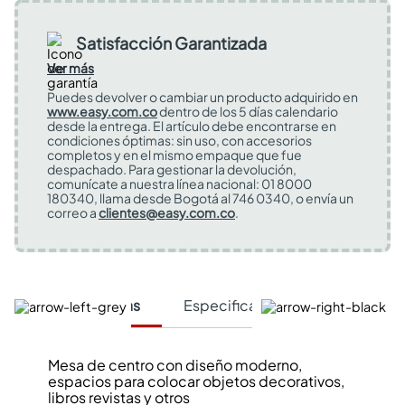
Satisfacción Garantizada
Ver más
Puedes devolver o cambiar un producto adquirido en
www.easy.com.co
dentro de los 5 días calendario
desde la entrega. El artículo debe encontrarse en
condiciones óptimas: sin uso, con accesorios
completos y en el mismo empaque que fue
despachado. Para gestionar la devolución,
comunícate a nuestra línea nacional: 01 8000
180340, llama desde Bogotá al 746 0340, o envía un
correo a
clientes@easy.com.co
.
Características
Especificaciones Técnicas
Mesa de centro con diseño moderno,
espacios para colocar objetos decorativos,
libros revistas y otros