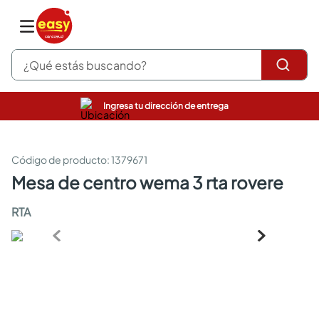
¿Qué estás buscando?
Ingresa tu dirección de entrega
pinturas
closet
cocinas integrales
:
1379671
sanitarios
mesa de centro wema 3 rta rovere
comedor
escritorio
RTA
pisos
armarios closet
comedores
neveras