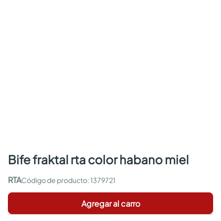
bife fraktal rta color habano miel
RTA
:
1379721
Agregar al carro