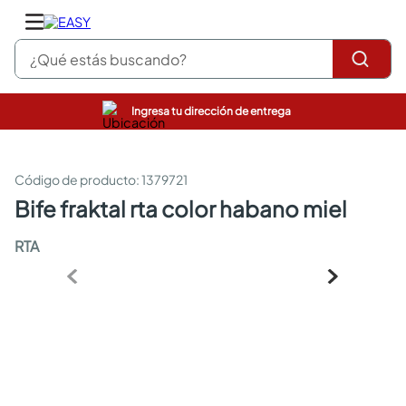
¿Qué estás buscando?
Ingresa tu dirección de entrega
pinturas
closet
cocinas integrales
:
1379721
sanitarios
bife fraktal rta color habano miel
comedor
escritorio
RTA
pisos
armarios closet
comedores
neveras