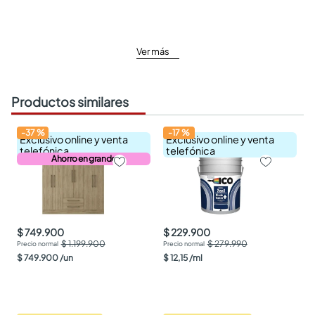
Ver más
Productos similares
-
37
%
-
17
%
Exclusivo online y venta
Exclusivo online y venta
telefónica
telefónica
Ahorro en grande
$ 749.900
$ 229.900
$ 1.199.900
$ 279.990
$
749
.
900
/
un
$
12
,
15
/
ml