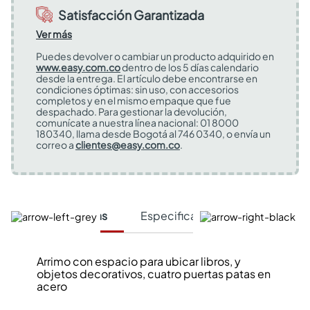
Satisfacción Garantizada
Ver más
Puedes devolver o cambiar un producto adquirido en
www.easy.com.co
dentro de los 5 días calendario
desde la entrega. El artículo debe encontrarse en
condiciones óptimas: sin uso, con accesorios
completos y en el mismo empaque que fue
despachado. Para gestionar la devolución,
comunícate a nuestra línea nacional: 01 8000
180340, llama desde Bogotá al 746 0340, o envía un
correo a
clientes@easy.com.co
.
Características
Especificaciones Técnicas
Arrimo con espacio para ubicar libros, y
objetos decorativos, cuatro puertas patas en
acero