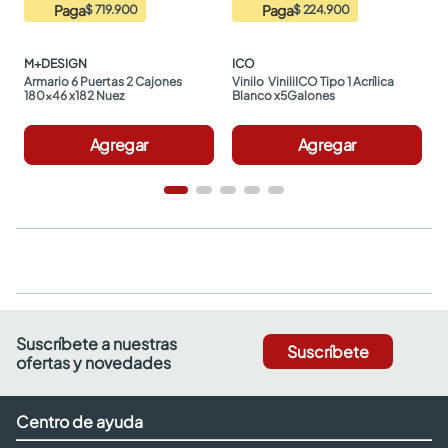
Paga
Paga
$ 719.900
$ 224.900
M+DESIGN
ICO
Armario 6 Puertas 2 Cajones 
Vinilo  ViniliICO Tipo 1 Acrílica 
180x46 x182 Nuez
Blanco x5Galones
Agregar
Agregar
Suscríbete a nuestras
Suscríbete
ofertas y novedades
Centro de ayuda