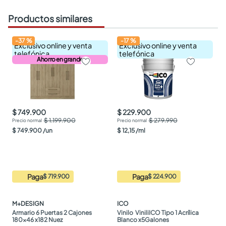
Productos similares
-
37
%
-
17
%
Exclusivo online y venta
Exclusivo online y venta
telefónica
telefónica
Ahorro en grande
$ 749.900
$ 229.900
$ 1.199.900
$ 279.990
$
749
.
900
/
un
$
12
,
15
/
ml
Paga
Paga
$ 719.900
$ 224.900
M+DESIGN
ICO
Armario 6 Puertas 2 Cajones 
Vinilo  ViniliICO Tipo 1 Acrílica 
180x46 x182 Nuez
Blanco x5Galones