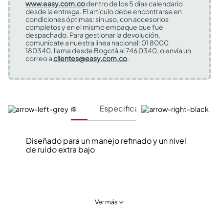
www.easy.com.co
dentro de los 5 días calendario
desde la entrega. El artículo debe encontrarse en
condiciones óptimas: sin uso, con accesorios
completos y en el mismo empaque que fue
despachado. Para gestionar la devolución,
comunícate a nuestra línea nacional: 01 8000
180340, llama desde Bogotá al 746 0340, o envía un
correo a
clientes@easy.com.co
.
Características
Especificaciones Técnicas
Diseñado para un manejo refinado y un nivel
de ruido extra bajo
Ver más