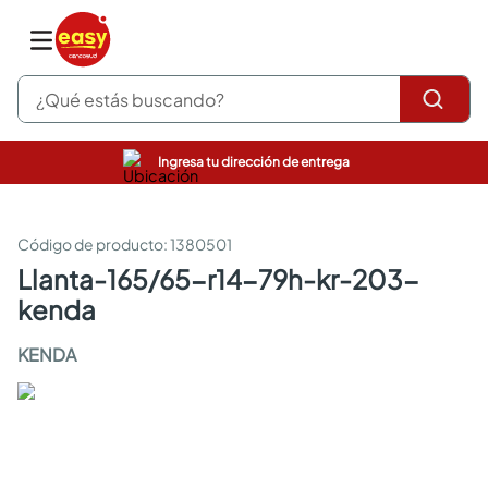
¿Qué estás buscando?
Ingresa tu dirección de entrega
pinturas
closet
cocinas integrales
:
1380501
sanitarios
llanta-165/65-r14-79h-kr-203-
comedor
kenda
escritorio
pisos
KENDA
comedores
armarios closet
neveras