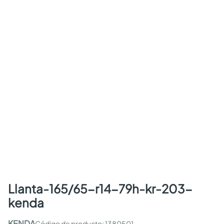
llanta-165/65-r14-79h-kr-203-
kenda
KENDA
:
1380501