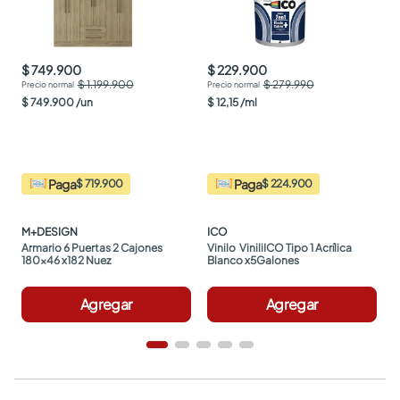
$ 749.900
$ 229.900
$ 1.199.900
$ 279.990
$
749
.
900
/
un
$
12
,
15
/
ml
Paga
Paga
$ 719.900
$ 224.900
M+DESIGN
ICO
Armario 6 Puertas 2 Cajones 
Vinilo  ViniliICO Tipo 1 Acrílica 
180x46 x182 Nuez
Blanco x5Galones
Agregar
Agregar