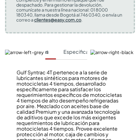
despachado. Para gestionar la devolución,
comunícate a nuestra línea nacional: 01 8000
180340, llama desde Bogotá al 746 0340, o envía un
correo a
clientes@easy.com.co
.
Características
Especificaciones Técnicas
Gulf Syntrac 4T pertenece a la serie de
lubricantes sintéticos para motores de
motocicletas 4 tiempos, desarrollado
específicamente para satisfacer los
requerimientos específicos de motocicletas
4 tiempos de alto desempeño refrigeradas
por aire. Mezclado con aceites base de
calidad Premium y una avanzada tecnología
de aditivos que excede los más exigentes
requerimientos de lubricación para
motocicletas 4 tiempos. Provee excelente
protección al motor, caja de cambios y
embrague húmedo de motos 4 tiempos,