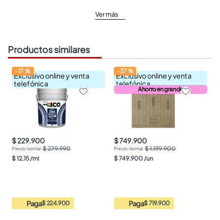
Ver más
Productos similares
-
17
%
-
37
%
Exclusivo online y venta
Exclusivo online y venta
telefónica
telefónica
Ahorro en grande
$ 229.900
$ 749.900
$ 279.990
$ 1.199.900
$
12
,
15
/
ml
$
749
.
900
/
un
Paga
Paga
$ 224.900
$ 719.900