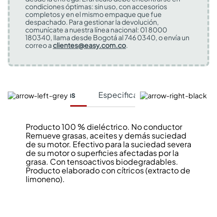
condiciones óptimas: sin uso, con accesorios
completos y en el mismo empaque que fue
despachado. Para gestionar la devolución,
comunícate a nuestra línea nacional: 01 8000
180340, llama desde Bogotá al 746 0340, o envía un
correo a
clientes@easy.com.co
.
Características
Especificaciones Técnicas
Producto 100 % dieléctrico. No conductor
Remueve grasas, aceites y demás suciedad
de su motor. Efectivo para la suciedad severa
de su motor o superficies afectadas por la
grasa. Con tensoactivos biodegradables.
Producto elaborado con cítricos (extracto de
limoneno).