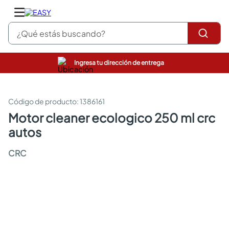
¿Qué estás buscando?
Ingresa tu dirección de entrega
pinturas
closet
cocinas integrales
:
1386161
sanitarios
motor cleaner ecologico 250 ml crc
comedor
autos
escritorio
pisos
CRC
armarios closet
comedores
neveras