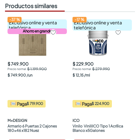
Productos similares
-
37
%
-
17
%
Exclusivo online y venta
Exclusivo online y venta
telefónica
telefónica
Ahorro en grande
$ 749.900
$ 229.900
$ 1.199.900
$ 279.990
$
749
.
900
/
un
$
12
,
15
/
ml
Paga
Paga
$ 719.900
$ 224.900
M+DESIGN
ICO
Armario 6 Puertas 2 Cajones 
Vinilo  ViniliICO Tipo 1 Acrílica 
180x46 x182 Nuez
Blanco x5Galones