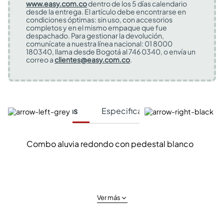
www.easy.com.co
dentro de los 5 días calendario
desde la entrega. El artículo debe encontrarse en
condiciones óptimas: sin uso, con accesorios
completos y en el mismo empaque que fue
despachado. Para gestionar la devolución,
comunícate a nuestra línea nacional: 01 8000
180340, llama desde Bogotá al 746 0340, o envía un
correo a
clientes@easy.com.co
.
Características
Especificaciones Técnicas
Combo aluvia redondo con pedestal blanco
Ver más