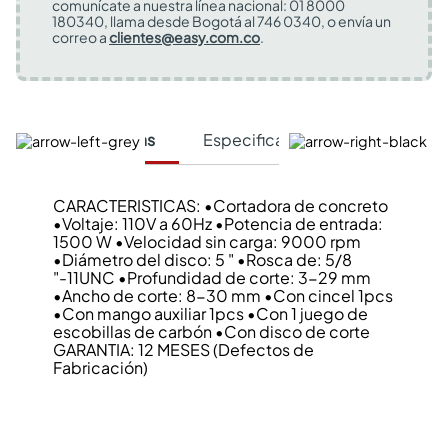
comunícate a nuestra línea nacional: 01 8000
180340, llama desde Bogotá al 746 0340, o envía un
correo a
clientes@easy.com.co
.
Características
Especificaciones Técnicas
CARACTERISTICAS: •Cortadora de concreto
•Voltaje: 110V a 60Hz •Potencia de entrada:
1500 W •Velocidad sin carga: 9000 rpm
•Diámetro del disco: 5 " •Rosca de: 5/8
"-11UNC •Profundidad de corte: 3-29 mm
•Ancho de corte: 8-30 mm •Con cincel 1pcs
•Con mango auxiliar 1pcs •Con 1 juego de
escobillas de carbón •Con disco de corte
GARANTIA: 12 MESES (Defectos de
Fabricación)