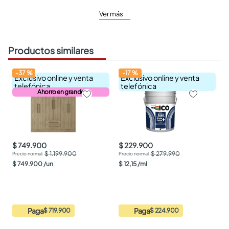
Ver más
Productos similares
-
37
%
-
17
%
Exclusivo online y venta
Exclusivo online y venta
telefónica
telefónica
Ahorro en grande
$ 749.900
$ 229.900
$ 1.199.900
$ 279.990
$
749
.
900
/
un
$
12
,
15
/
ml
Paga
Paga
$ 719.900
$ 224.900