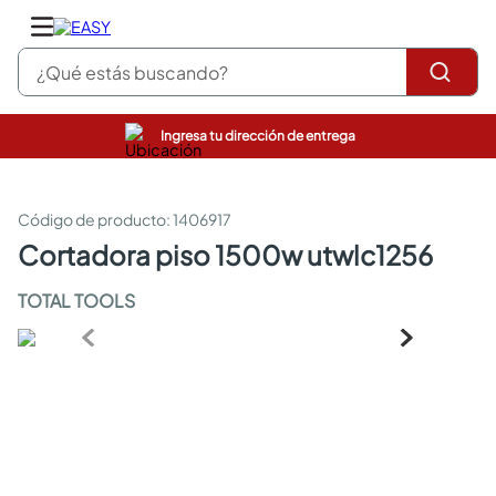
¿Qué estás buscando?
Ingresa tu dirección de entrega
pinturas
closet
cocinas integrales
:
1406917
sanitarios
cortadora piso 1500w utwlc1256
comedor
escritorio
TOTAL TOOLS
pisos
comedores
armarios closet
neveras