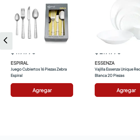
$ 119.990
$ 219.990
ESPIRAL
ESSENZA
Juego Cubiertos 16 Piezas Zebra 
Vajilla Essenza Unique Re
Espiral
Blanca 20 Piezas
Agregar
Agregar