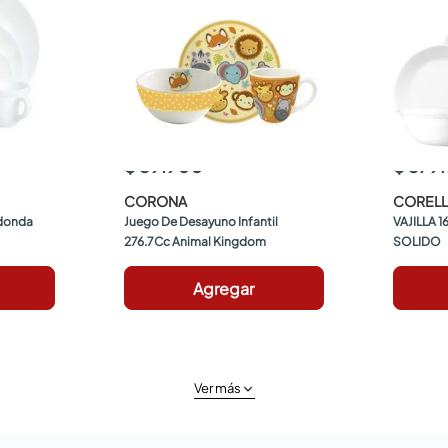
$ 59.900
$ 379
CORONA
CORELL
donda 
Juego De Desayuno Infantil 
VAJILLA 1
276.7Cc Animal Kingdom
SOLIDO
Agregar
Ver más