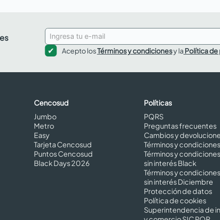
des
Acepto los
Términos y condiciones
y la
Política de
Cencosud
Políticas
Jumbo
PQRS
Metro
Preguntas frecuentes
Easy
Cambios y devolucion
Tarjeta Cencosud
Términos y condicione
Puntos Cencosud
Términos y condicione
Black Days 2026
sin interés Black
Términos y condicione
sin interés Diciembre
Protección de datos
Política de cookies
Superintendencia de in
y comercio SIC PQR