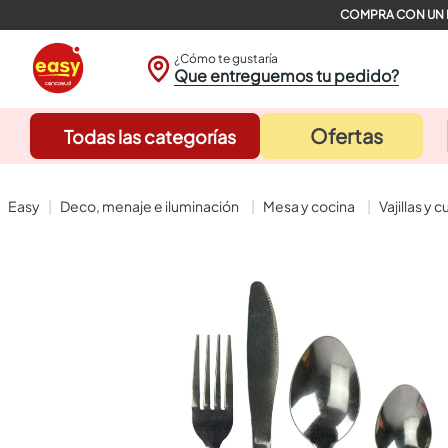
¿Cómo te gustaría
Que entreguemos tu pedido?
Ofertas
Todas las categorías
deco, menaje e iluminación
mesa y cocina
vajillas y 