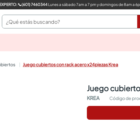
COMPRA CON UN EXPERTO: 📞(601) 7460344
Lunes a sábado 7am a 7 pm y domingos de 8am a 6
¿Qué estás buscando?
pinturas
closet
cocinas integrales
cubiertos
Juego cubiertos con rack acero x24piezas Krea
sanitarios
comedor
escritorio
juego cubiert
pisos
armarios closet
KREA
comedores
neveras