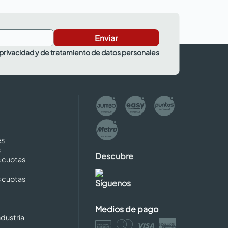
Enviar
 privacidad y de tratamiento de datos personales
es
s
Descubre
s cuotas
s cuotas
Síguenos
Medios de pago
dustria