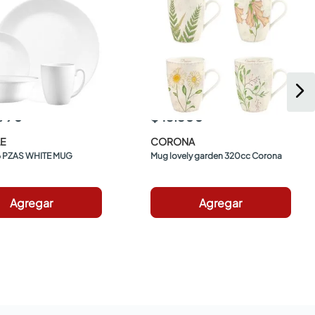
.990
$ 13.500
E
CORONA
6 PZAS WHITE MUG 
Mug lovely garden 320cc Corona
Agregar
Agregar