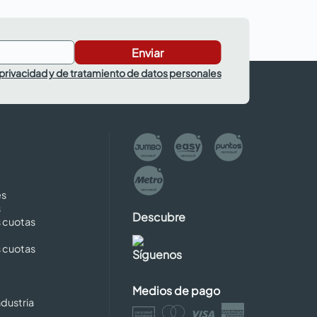
Enviar
 privacidad y de tratamiento de datos personales
es
s
Descubre
s cuotas
s cuotas
Síguenos
Medios de pago
dustria