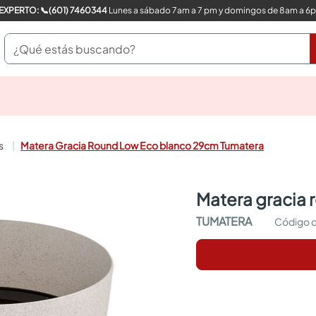
COMPRA CON UN EXPERTO: 📞(601) 7460344
Lunes a sábado 7am a 7 pm y domingos de 8am a 6
¿Qué estás buscando?
pinturas
closet
cocinas integrales
s
Matera Gracia Round Low Eco blanco 29cm Tumatera
sanitarios
comedor
escritorio
matera graci
pisos
armarios closet
TUMATERA
comedores
neveras