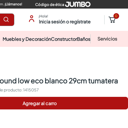
pm.
¡Llámanos!
Código de ética
0
¡Hola!
Inicia sesión o regístrate
Servicios
Muebles y Decoración
Constructor
Baños
a round low eco blanco 29cm tumatera
:
1415057
Agregar al carro