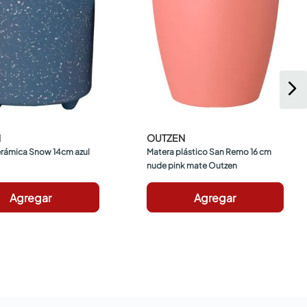
N
OUTZEN
rámica Snow 14cm azul 
Matera plástico San Remo 16 cm 
nude pink mate Outzen
Agregar
Agregar