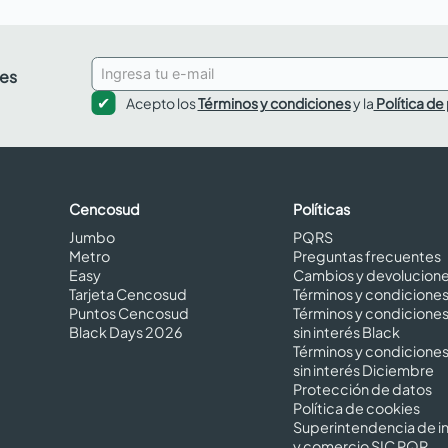
des
Acepto los
Términos y condiciones
y la
Política de
Cencosud
Políticas
Jumbo
PQRS
Metro
Preguntas frecuentes
Easy
Cambios y devolucion
Tarjeta Cencosud
Términos y condicione
Puntos Cencosud
Términos y condicione
Black Days 2026
sin interés Black
Términos y condicione
sin interés Diciembre
Protección de datos
Política de cookies
Superintendencia de in
y comercio SIC PQR