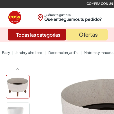
¿Cómo te gustaría
Que entreguemos tu pedido?
Ofertas
Todas las categorías
jardín y aire libre
decoración jardín
materas y maceta