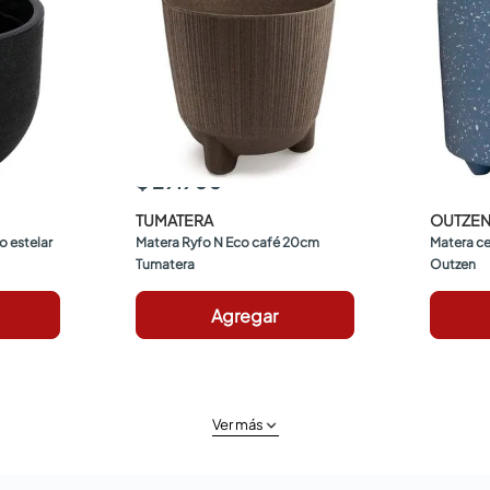
$ 29.900
TUMATERA
OUTZE
 estelar 
Matera Ryfo N Eco café 20cm 
Matera ce
Tumatera
Outzen
Agregar
Ver más