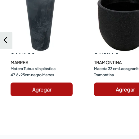
$ 99.900
$ 118.990
MARRES
TRAMONTINA
Matera Tubus slin plástica 
Maceta 33 cm Laos granito
47.6x25cm negro Marres
Tramontina
Agregar
Agregar