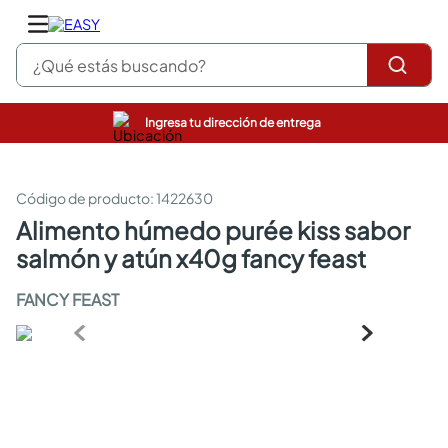
¿Qué estás buscando?
Ingresa tu dirección de entrega
pinturas
closet
cocinas integrales
:
1422630
sanitarios
alimento húmedo purée kiss sabor
comedor
salmón y atún x40g fancy feast
escritorio
pisos
FANCY FEAST
armarios closet
comedores
neveras