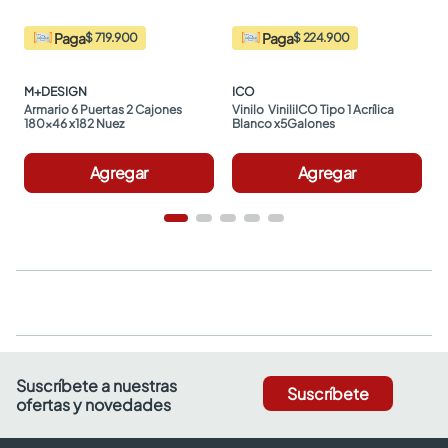
Paga
Paga
$ 719.900
$ 224.900
M+DESIGN
ICO
Armario 6 Puertas 2 Cajones 
Vinilo  ViniliICO Tipo 1 Acrílica 
180x46 x182 Nuez
Blanco x5Galones
Agregar
Agregar
Suscríbete a nuestras
Suscríbete
ofertas y novedades