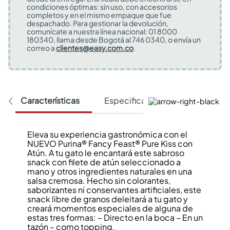
condiciones óptimas: sin uso, con accesorios
completos y en el mismo empaque que fue
despachado. Para gestionar la devolución,
comunícate a nuestra línea nacional: 01 8000
180340, llama desde Bogotá al 746 0340, o envía un
correo a
clientes@easy.com.co
.
Características
Especificaciones Técnicas
Eleva su experiencia gastronómica con el
NUEVO Purina® Fancy Feast® Pure Kiss con
Atún. A tu gato le encantará este sabroso
snack con filete de atún seleccionado a
mano y otros ingredientes naturales en una
salsa cremosa. Hecho sin colorantes,
saborizantes ni conservantes artificiales, este
snack libre de granos deleitará a tu gato y
creará momentos especiales de alguna de
estas tres formas: – Directo en la boca – En un
tazón – como topping.