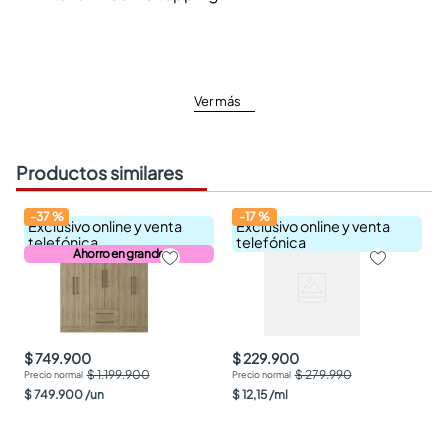
Ver más
Productos similares
-
37
%
-
17
%
Exclusivo online y venta
Exclusivo online y venta
telefónica
telefónica
Ahorro en grande
$ 749.900
$ 229.900
$ 1.199.900
$ 279.990
$
749
.
900
/
un
$
12
,
15
/
ml