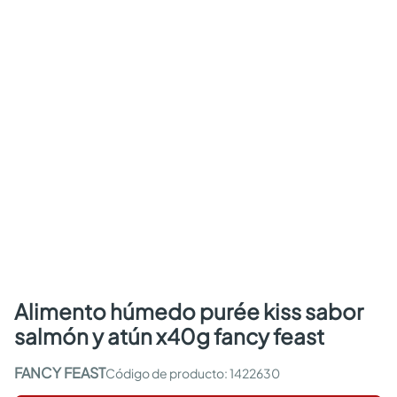
alimento húmedo purée kiss sabor
salmón y atún x40g fancy feast
FANCY FEAST
:
1422630