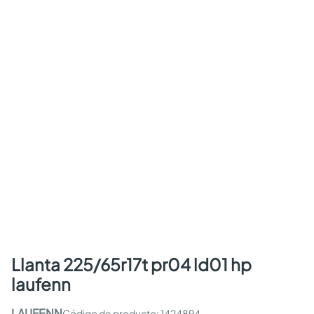
llanta 225/65r17t pr04 ld01 hp
laufenn
LAUFENN
:
1424894