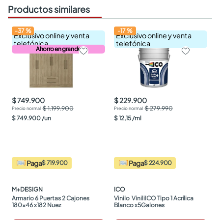
Productos similares
-
37
%
-
17
%
Exclusivo online y venta
Exclusivo online y venta
telefónica
telefónica
Ahorro en grande
$ 749.900
$ 229.900
$ 1.199.900
$ 279.990
$
749
.
900
/
un
$
12
,
15
/
ml
Paga
Paga
$ 719.900
$ 224.900
M+DESIGN
ICO
Armario 6 Puertas 2 Cajones 
Vinilo  ViniliICO Tipo 1 Acrílica 
180x46 x182 Nuez
Blanco x5Galones