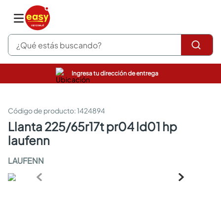
¿Qué estás buscando?
Ingresa tu dirección de entrega
pinturas
closet
cocinas integrales
:
1424894
sanitarios
llanta 225/65r17t pr04 ld01 hp
comedor
laufenn
escritorio
pisos
LAUFENN
armarios closet
comedores
neveras