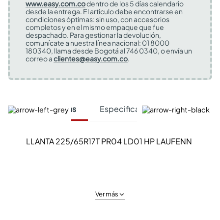
www.easy.com.co
dentro de los 5 días calendario
desde la entrega. El artículo debe encontrarse en
condiciones óptimas: sin uso, con accesorios
completos y en el mismo empaque que fue
despachado. Para gestionar la devolución,
comunícate a nuestra línea nacional: 01 8000
180340, llama desde Bogotá al 746 0340, o envía un
correo a
clientes@easy.com.co
.
Características
Especificaciones Técnicas
LLANTA 225/65R17T PR04 LD01 HP LAUFENN
Ver más