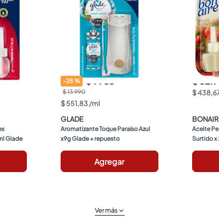
$ 9933
$ 32.
-
28
%
$ 13.990
$
438
,
6
$
551
,
83
/
ml
GLADE
BONAIR
s 
Aromatizante Toque Paraíso Azul 
Aceite Pe
1ml Glade
x9g Glade + repuesto
Surtido x
Agregar
Ver más