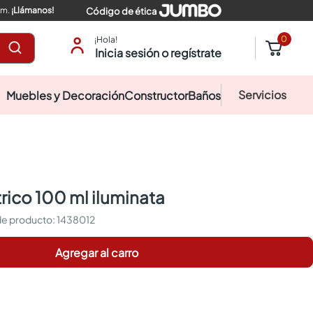
pm.
¡Llámanos!
Código de ética
0
¡Hola!
Inicia sesión o regístrate
Servicios
Muebles y Decoración
Constructor
Baños
trico 100 ml iluminata
:
1438012
Agregar al carro