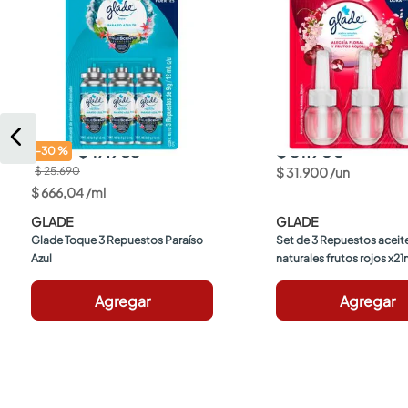
$ 17.983
$ 31.900
-
30
%
$ 25.690
$
31
.
900
/
un
$
666
,
04
/
ml
GLADE
GLADE
Glade Toque 3 Repuestos Paraíso 
Set de 3 Repuestos aceite
Azul
naturales frutos rojos x2
Agregar
Agregar