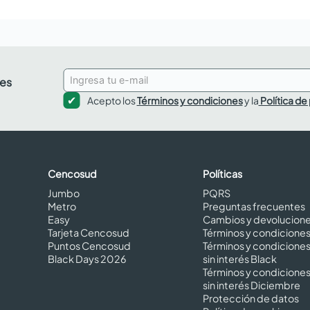
des
Acepto los
Términos y condiciones
y la
Política de
Cencosud
Políticas
Jumbo
PQRS
Metro
Preguntas frecuentes
Easy
Cambios y devolucion
Tarjeta Cencosud
Términos y condicione
Puntos Cencosud
Términos y condicione
Black Days 2026
sin interés Black
Términos y condicione
sin interés Diciembre
Protección de datos