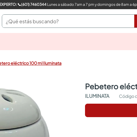
COMPRA CON UN EXPERTO: 📞(601) 7460344
Lunes a sábado 7am a 7 pm y domingos de 8am a 6
¿Qué estás buscando?
pinturas
closet
cocinas integrales
tero eléctrico 100 ml Iluminata
sanitarios
comedor
escritorio
pebetero eléc
pisos
comedores
ILUMINATA
armarios closet
neveras