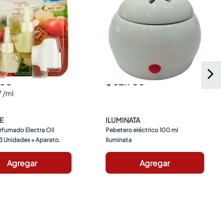
900
$ 62.900
7
/
ml
E
ILUMINATA
rfumado Electra Oil 
Pebetero eléctrico 100 ml 
 3 Unidades + Aparato.
Iluminata
Agregar
Agregar