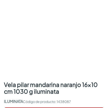
vela pilar mandarina naranjo 16x10
cm 1030 g iluminata
ILUMINATA
:
1438087