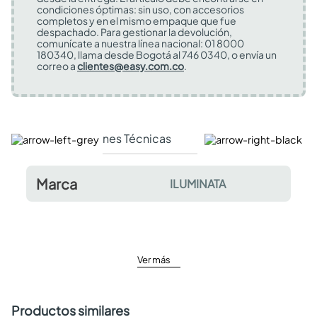
condiciones óptimas: sin uso, con accesorios
completos y en el mismo empaque que fue
despachado. Para gestionar la devolución,
comunícate a nuestra línea nacional: 01 8000
180340, llama desde Bogotá al 746 0340, o envía un
correo a
clientes@easy.com.co
.
Especificaciones Técnicas
Comentarios y valor
Marca
ILUMINATA
Ver más
Productos similares