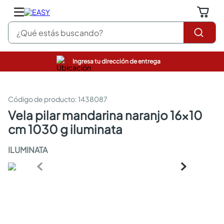
¿Qué estás buscando?
Ingresa tu dirección de entrega
pinturas
closet
cocinas integrales
:
1438087
sanitarios
vela pilar mandarina naranjo 16x10
comedor
cm 1030 g iluminata
escritorio
pisos
ILUMINATA
armarios closet
comedores
neveras