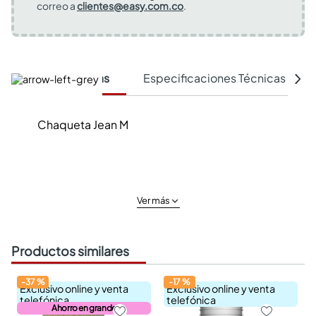
correo a
clientes@easy.com.co
.
Características
Especificaciones Técnicas
Chaqueta Jean M
Ver más
Productos similares
-
37
%
-
17
%
Exclusivo online y venta
Exclusivo online y venta
telefónica
telefónica
Ahorro en grande