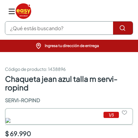
¿Qué estás buscando?
Ingresa tu dirección de entrega
pinturas
closet
cocinas integrales
:
1438896
sanitarios
chaqueta jean azul talla m servi-
comedor
ropind
escritorio
pisos
SERVI-ROPIND
armarios closet
comedores
neveras
1
/
3
$ 69.990