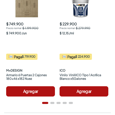
$ 749.900
$ 229.900
$ 1.199.900
$ 279.990
$
749
.
900
/
un
$
12
,
15
/
ml
Paga
Paga
$ 719.900
$ 224.900
M+DESIGN
ICO
Armario 6 Puertas 2 Cajones 
Vinilo  ViniliICO Tipo 1 Acrílica 
180x46 x182 Nuez
Blanco x5Galones
Agregar
Agregar