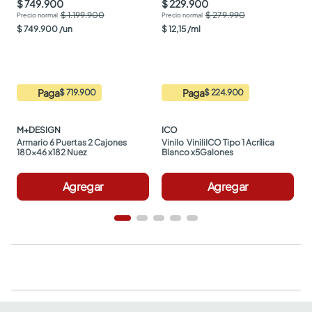
$ 749.900
$ 229.900
$ 1.199.900
$ 279.990
$
749
.
900
/
un
$
12
,
15
/
ml
Paga
Paga
$ 719.900
$ 224.900
M+DESIGN
ICO
Armario 6 Puertas 2 Cajones 
Vinilo  ViniliICO Tipo 1 Acrílica 
180x46 x182 Nuez
Blanco x5Galones
Agregar
Agregar