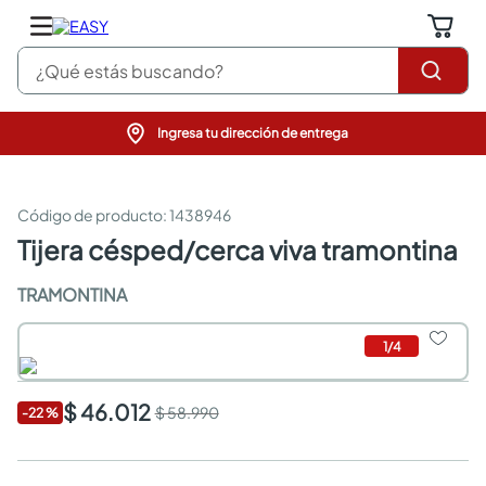
¿Qué estás buscando?
Ingresa tu dirección de entrega
pinturas
closet
cocinas integrales
:
1438946
sanitarios
tijera césped/cerca viva tramontina
comedor
escritorio
TRAMONTINA
pisos
comedores
1
/
4
armarios closet
neveras
$ 46.012
$ 58.990
-
22
%