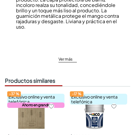
incoloro realza su tonalidad, concediéndole
brillo y un toque más liso al producto. La
guarnición metálica protege el mango contra
rajaduras y desgaste. Liviana y práctica en el
uso.
Ver más
Productos similares
-
37
%
-
17
%
Exclusivo online y venta
Exclusivo online y venta
telefónica
telefónica
Ahorro en grande