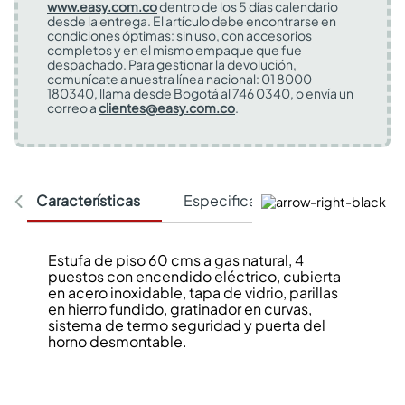
www.easy.com.co
dentro de los 5 días calendario
desde la entrega. El artículo debe encontrarse en
condiciones óptimas: sin uso, con accesorios
completos y en el mismo empaque que fue
despachado. Para gestionar la devolución,
comunícate a nuestra línea nacional: 01 8000
180340, llama desde Bogotá al 746 0340, o envía un
correo a
clientes@easy.com.co
.
Características
Especificaciones Técnicas
Estufa de piso 60 cms a gas natural, 4
puestos con encendido eléctrico, cubierta
en acero inoxidable, tapa de vidrio, parillas
en hierro fundido, gratinador en curvas,
sistema de termo seguridad y puerta del
horno desmontable.