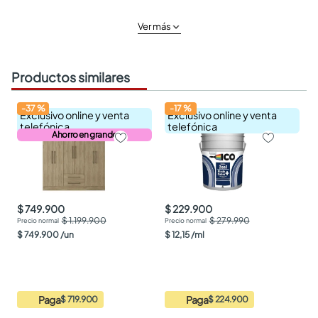
Ver más
Productos similares
-
37
%
-
17
%
Exclusivo online y venta
Exclusivo online y venta
telefónica
telefónica
Ahorro en grande
$ 749.900
$ 229.900
$ 1.199.900
$ 279.990
$
749
.
900
/
un
$
12
,
15
/
ml
Paga
Paga
$ 719.900
$ 224.900