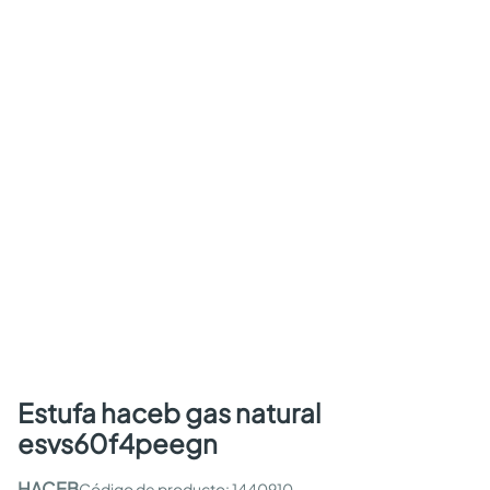
estufa haceb gas natural
esvs60f4peegn
HACEB
:
1440910