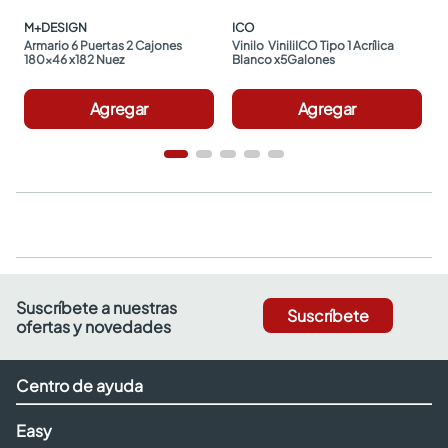
M+DESIGN
ICO
Armario 6 Puertas 2 Cajones 
Vinilo  ViniliICO Tipo 1 Acrílica 
180x46 x182 Nuez
Blanco x5Galones
Agregar
Agregar
Suscríbete a nuestras
Suscríbete
ofertas y novedades
Centro de ayuda
Easy