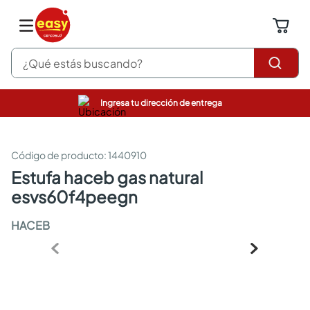
¿Qué estás buscando?
Ingresa tu dirección de entrega
pinturas
closet
cocinas integrales
:
1440910
sanitarios
estufa haceb gas natural
comedor
esvs60f4peegn
escritorio
pisos
HACEB
armarios closet
comedores
neveras