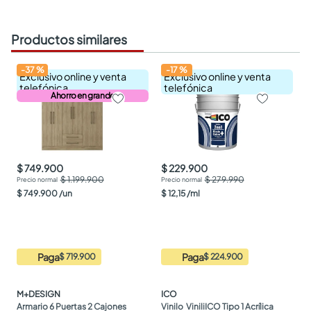
Productos similares
-
37
%
-
17
%
Exclusivo online y venta
Exclusivo online y venta
telefónica
telefónica
Ahorro en grande
$ 749.900
$ 229.900
$ 1.199.900
$ 279.990
$
749
.
900
/
un
$
12
,
15
/
ml
Paga
Paga
$ 719.900
$ 224.900
M+DESIGN
ICO
Armario 6 Puertas 2 Cajones 
Vinilo  ViniliICO Tipo 1 Acrílica 