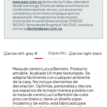
www.easy.com.co
dentro de los 5 días calendario
desde la entrega. El artículo debe encontrarse en
condiciones óptimas: sin uso, con accesorios
completos y en el mismo empaque que fue
despachado. Para gestionar la devolución,
comunícate a nuestra línea nacional: 01 8000
180340, llama desde Bogotá al 746 0340, o envía un
correo a
clientes@easy.com.co
.
Características
Especificaciones Técnicas
Mesa de centro Lucca Bertolini. Producto
armable. Acabado UV mate texturizado. Se
adapta fácilmente con cualquier ambiente
de la casa. No incluye elementos de
decoración. Optimiza, personaliza y decora
sus espacios de la mejor manera posible con
la mesa de centro Lucca Bertolini de color
pino con blanco, tiene un diseño súper
moderno y de estilo, está fabricado para