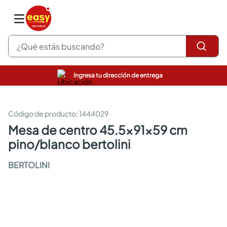
¿Qué estás buscando?
Ingresa tu dirección de entrega
pinturas
closet
cocinas integrales
:
1444029
sanitarios
mesa de centro 45.5x91x59 cm
comedor
pino/blanco bertolini
escritorio
pisos
BERTOLINI
comedores
armarios closet
neveras