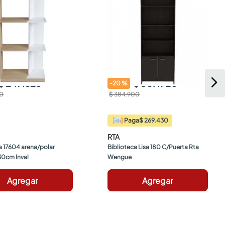
$ 249.826
$ 307.920
-
20
%
00
$ 384.900
$ 269.430
Paga
RTA
a 17604 arena/polar 
Biblioteca Lisa 180 C/Puerta Rta 
0cm Inval
Wengue
Agregar
Agregar