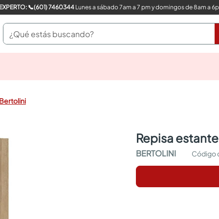
COMPRA CON UN EXPERTO: 📞(601) 7460344
Lunes a sábado 7am a 7 pm y domingos de 8am a 6
¿Qué estás buscando?
pinturas
closet
cocinas integrales
Bertolini
sanitarios
comedor
escritorio
repisa estante
pisos
armarios closet
BERTOLINI
comedores
neveras