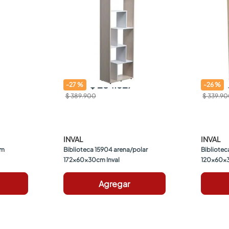
$ 284.627
-
27
%
-
26
%
$ 389.900
$ 339.9
INVAL
INVAL
m 
Biblioteca 15904 arena/polar 
Bibliotec
172x60x30cm Inval
120x60x3
Agregar