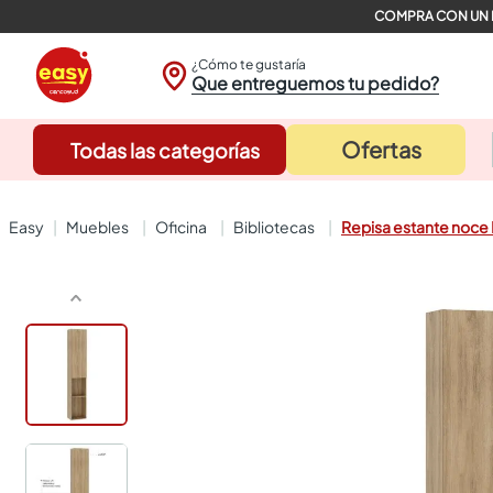
¿Cómo te gustaría
Que entreguemos tu pedido?
Ofertas
Todas las categorías
muebles
oficina
bibliotecas
Repisa estante noce 