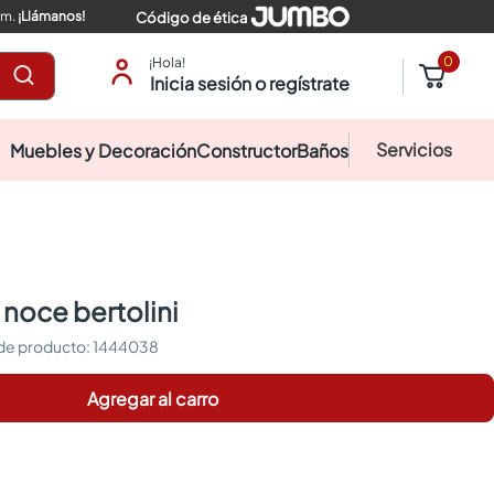
pm.
¡Llámanos!
Código de ética
0
¡Hola!
Inicia sesión o regístrate
Servicios
Muebles y Decoración
Constructor
Baños
 noce bertolini
:
1444038
Agregar al carro