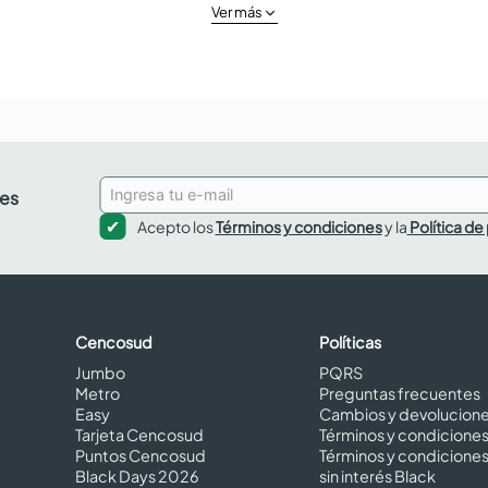
Ver más
des
Acepto los
Términos y condiciones
y la
Política de
Cencosud
Políticas
Jumbo
PQRS
Metro
Preguntas frecuentes
Easy
Cambios y devolucion
Tarjeta Cencosud
Términos y condicione
Puntos Cencosud
Términos y condicione
Black Days 2026
sin interés Black