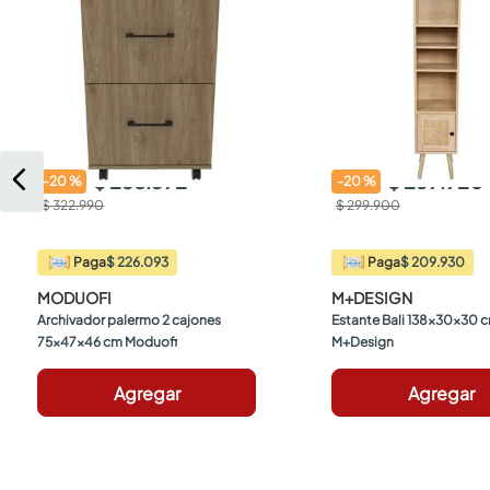
$ 258.392
$ 239.920
-
20
%
-
20
%
$ 322.990
$ 299.900
$ 226.093
$ 209.930
Paga
Paga
MODUOFI
M+DESIGN
Archivador palermo 2 cajones 
Estante Bali 138x30x30 c
75x47x46 cm Moduofi
M+Design
Agregar
Agregar